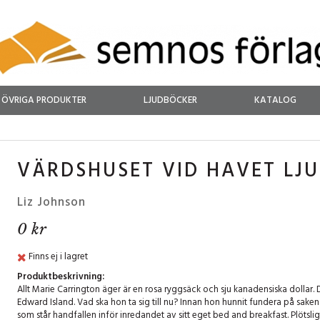
ÖVRIGA PRODUKTER
LJUDBÖCKER
KATALOG
VÄRDSHUSET VID HAVET LJ
Liz Johnson
0 kr
Finns ej i lagret
Produktbeskrivning:
Allt Marie Carrington äger är en rosa ryggsäck och sju kanadensiska dollar. De
Edward Island. Vad ska hon ta sig till nu? Innan hon hunnit fundera på sake
som står handfallen inför inredandet av sitt eget bed and breakfast. Plötslig