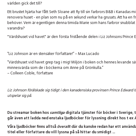
världen gick det till?
Ett brustet hjärta har fått Seth Sloane att fly till sin farbrors B&B i Kanadas mi
renovera huset - en plan som nu på en sekund verkar ha grusats. Att ha en 
behöver. Vem är egentligen denna timida Marie som hans farbror snubblat öv
varandra?
"Värdshuset vid havet" är den första fristående delen i Liz Johnsons Prince 
”Liz Johnson är en stensäker författare!” – Max Lucado
”Värdshuset vid havet grep tag i mig! Miljön i boken och hennes levande sätt 
minnesvärda som de i böckerna om Anne på Grönkulla.”
– Colleen Coble, författare
Liz Johnson förälskade sig tidigt i den kanadensiska provinsen Prince Edward
utspelar sig på.
Du streamar boken hos
samtliga
digitala tjänster för böcker i Sverige, 
går även att ladda ned enstaka ljudböcker för lyssning direkt hos t ex A
Våra ljudböcker finns alltså
överallt
där du kanske redan har ett använda
titel eller författare du vill lyssna på så hittar du smidigt ...