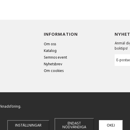
INFORMATION
NYHET
Anmäl dig
Om oss
boktips!
Katalog
Semnos event
Nyhetsbrev
Om cookies
rknadsföring.
ENDAST
INSTÄLLNINGAR
OKEJ
Drift & produktion:
Wikinggruppen
NÖDVÄNDIGA