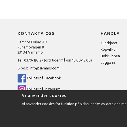
KONTAKTA OSS
HANDLA
Semnos Förlag AB
Kundtjänst
Runemovägen 8
Köpvillkor
331 34 Värnamo
Bokklubben
Tel: 0370-198 27 (ord. tider må-on 10.00-12.00)
Logga in
E-post:
info@semnos.com
Följ oss på Facebook
Följ oss på Instagram
Vi använder cookies
Vi använder cookies för funktion på sidan, analys av data och ma