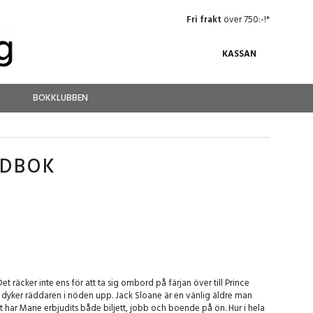
Fri frakt
över 750:-!*
KASSAN
BOKKLUBBEN
UDBOK
t räcker inte ens för att ta sig ombord på färjan över till Prince
n dyker räddaren i nöden upp. Jack Sloane är en vänlig äldre man
t har Marie erbjudits både biljett, jobb och boende på ön. Hur i hela