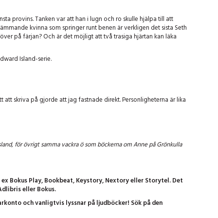
nsta provins. Tanken var att han i lugn och ro skulle hjälpa till att
främmande kvinna som springer runt benen är verkligen det sista Seth
er på färjan? Och är det möjligt att två trasiga hjärtan kan läka
Edward Island-serie.
att skriva på gjorde att jag fastnade direkt. Personligheterna är lika
 Island, för övrigt samma vackra ö som böckerna om Anne på Grönkulla
t ex Bokus Play, Bookbeat, Keystory, Nextory eller Storytel. Det
dlibris eller Bokus.
rkonto och vanligtvis lyssnar på ljudböcker! Sök på den