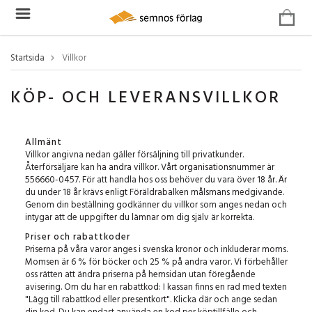
Startsida
Villkor
KÖP- OCH LEVERANSVILLKOR
Allmänt
Villkor angivna nedan gäller försäljning till privatkunder.
Återförsäljare kan ha andra villkor. Vårt organisationsnummer är
556660-0457. För att handla hos oss behöver du vara över 18 år. Är
du under 18 år krävs enligt Föräldrabalken målsmans medgivande.
Genom din beställning godkänner du villkor som anges nedan och
intygar att de uppgifter du lämnar om dig själv är korrekta.
Priser och rabattkoder
Priserna på våra varor anges i svenska kronor och inkluderar moms.
Momsen är 6 % för böcker och 25 % på andra varor. Vi förbehåller
oss rätten att ändra priserna på hemsidan utan föregående
avisering. Om du har en rabattkod: I kassan finns en rad med texten
"Lägg till rabattkod eller presentkort". Klicka där och ange sedan