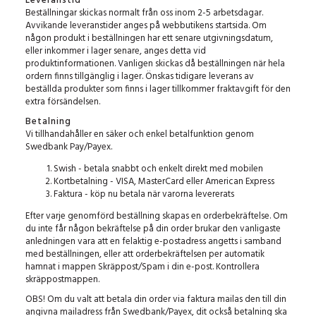
Leveranstid
Beställningar skickas normalt från oss inom 2-5 arbetsdagar.
Avvikande leveranstider anges på webbutikens startsida. Om
någon produkt i beställningen har ett senare utgivningsdatum,
eller inkommer i lager senare, anges detta vid
produktinformationen. Vanligen skickas då beställningen när hela
ordern finns tillgänglig i lager. Önskas tidigare leverans av
beställda produkter som finns i lager tillkommer fraktavgift för den
extra försändelsen.
Betalning
Vi tillhandahåller en säker och enkel betalfunktion genom
Swedbank Pay/Payex.
Swish - betala snabbt och enkelt direkt med mobilen
Kortbetalning - VISA, MasterCard eller American Express
Faktura - köp nu betala när varorna levererats
Efter varje genomförd beställning skapas en orderbekräftelse. Om
du inte får någon bekräftelse på din order brukar den vanligaste
anledningen vara att en felaktig e-postadress angetts i samband
med beställningen, eller att orderbekräftelsen per automatik
hamnat i mappen Skräppost/Spam i din e-post. Kontrollera
skräppostmappen.
OBS! Om du valt att betala din order via faktura mailas den till din
angivna mailadress från Swedbank/Payex, dit också betalning ska