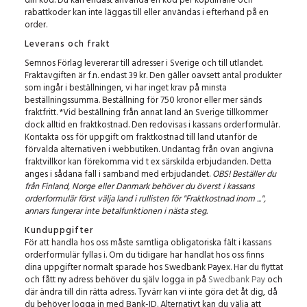
din kod. Du kan endast använda en kod per köptillfälle och
rabattkoder kan inte läggas till eller användas i efterhand på en
order.
Leverans och frakt
Semnos Förlag levererar till adresser i Sverige och till utlandet.
Fraktavgiften är f.n. endast 39 kr. Den gäller oavsett antal produkter
som ingår i beställningen, vi har inget krav på minsta
beställningssumma. Beställning för 750 kronor eller mer sänds
fraktfritt. *Vid beställning från annat land än Sverige tillkommer
dock alltid en fraktkostnad. Den redovisas i kassans orderformulär.
Kontakta oss för uppgift om fraktkostnad till land utanför de
förvalda alternativen i webbutiken. Undantag från ovan angivna
fraktvillkor kan förekomma vid t ex särskilda erbjudanden. Detta
anges i sådana fall i samband med erbjudandet.
OBS!
Beställer du
från Finland, Norge eller Danmark behöver du överst i kassans
orderformulär först välja land i rullisten för "Fraktkostnad inom ...",
annars fungerar inte betalfunktionen i nästa steg.
Kunduppgifter
För att handla hos oss måste samtliga obligatoriska fält i kassans
orderformulär fyllas i. Om du tidigare har handlat hos oss finns
dina uppgifter normalt sparade hos Swedbank Payex. Har du flyttat
och fått ny adress behöver du själv logga in på
Swedbank Pay
och
där ändra till din rätta adress. Tyvärr kan vi inte göra det åt dig, då
du behöver logga in med Bank-ID. Alternativt kan du välja att