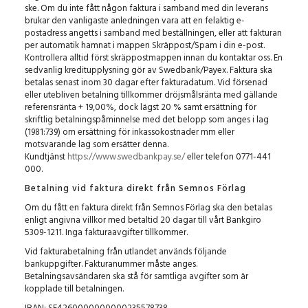
ske. Om du inte fått någon faktura i samband med din leverans
brukar den vanligaste anledningen vara att en felaktig e-
postadress angetts i samband med beställningen, eller att fakturan
per automatik hamnat i mappen Skräppost/Spam i din e-post.
Kontrollera alltid först skräppostmappen innan du kontaktar oss. En
sedvanlig kreditupplysning gör av Swedbank/Payex. Faktura ska
betalas senast inom 30 dagar efter fakturadatum. Vid försenad
eller utebliven betalning tillkommer dröjsmålsränta med gällande
referensränta + 19,00%, dock lägst 20 % samt ersättning för
skriftlig betalningspåminnelse med det belopp som anges i lag
(1981:739) om ersättning för inkassokostnader mm eller
motsvarande lag som ersätter denna.
Kundtjänst
https://www.swedbankpay.se/
eller telefon 0771-441
000.
Betalning vid faktura direkt från Semnos Förlag
Om du fått en faktura direkt från Semnos Förlag ska den betalas
enligt angivna villkor med betaltid 20 dagar till vårt Bankgiro
5309-1211. Inga fakturaavgifter tillkommer.
Vid fakturabetalning från utlandet används
följande
bankuppgifter.
Fakturanummer måste anges.
Betalningsavsändaren ska stå för samtliga avgifter som är
kopplade till betalningen.