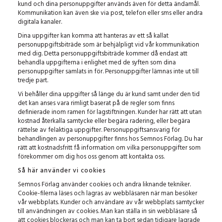
kund och dina personuppgifter används även för detta ändamål.
Kommunikation kan även ske via post, telefon eller sms eller andra
digitala kanaler.
Dina uppgifter kan komma att hanteras av ett så kallat
personuppgiftsbiträde som är behjälpligt vid vår kommunikation
med dig. Detta personuppgiftsbiträde kommer då endast att
behandla uppgifterna i enlighet med de syften som dina
personuppgifter samlats in för. Personuppgifter lämnas inte ut till
tredje part.
Vi behåller dina uppgifter så länge du är kund samt under den tid
det kan anses vara rimligt baserat på de regler som finns
definierade inom ramen för lagstiftningen. Kunder har rätt att utan
kostnad återkalla samtycke eller begära radering, eller begära
rättelse av felaktiga uppgifter. Personuppgiftsansvarig för
behandlingen av personuppgifter finns hos Semnos Förlag. Du har
rätt att kostnadsfritt få information om vilka personuppgifter som
förekommer om dig hos oss genom att kontakta oss.
Så här använder vi cookies
Semnos Förlag använder cookies och andra liknande tekniker.
Cookie-filerna läses och lagras av webbläsaren när man besöker
vår webbplats. Kunder och användare av vår webbplats samtycker
till användningen av cookies. Man kan ställa in sin webbläsare så
att cookies blockeras och man kan ta bort sedan tidigare lagrade