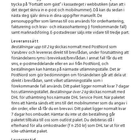
trycka på ”Fortsätt som gäst” i kassasteget i webbutiken (utan att i
det steget skriva in e-post och mobilnummer). Då kan du sedan i
nästa steg själv skriva in dina uppgifter manuellt. De
personuppgifter som lämnas till oss används för orderhantering,
fakturering och krav- och inkassohantering (i förekommande fall)
samt marknadsföring. E-postadresser säljs inte vidare till tredje part.
Leveranssätt
Beställningar upp till 2 kg
skickas normalt med PostNord som
Varubrev och levereras direkt till brevlådan, under förutsättning att
försändelsens ryms i brevinkast/brevlådan.
I annat fall får du ett
sms, e-postmeddelande eller en avi från PostNord, och
beställningen kan hämtas på närmaste utlämningsställe.
Det är
PostNord som gör bedömningen om försändelsen går att dela ut
direkt i brevlådan, samt vilket utlämningsställe som i
förekommande fall används. Ditt paket ligger normalt kvar 7 dagar
hos utlämningsstället.
Beställningar över 2 kg
skickas normalt med
DHL för uthämtning hos närmaste DHL Service Point. När paketet
finns att hämta sänds ett sms till det mobilnummer som du angav i
din order, eller så får du en brevavi. Ditt paket ligger normalt kvar
7 dagar hos ombudet. Hämtar du inte ut din beställning går
paketet tillbaka till oss som outlöst paket. Du debiteras då i
efterhand för alla omkostnader (f n 250 kr) som DHL tar ut för ett
icke-uthämtat paket.