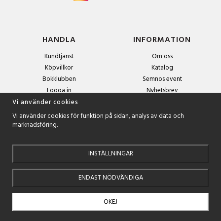
HANDLA
INFORMATION
Kundtjänst
Om oss
Köpvillkor
Katalog
Bokklubben
Semnos event
Logga in
Nyhetsbrev
Om cookies
Vi använder cookies
Vi använder cookies för funktion på sidan, analys av data och
marknadsföring.
NYHETSBREV
Anmäl dig till nyhetsbrevet och få exklusiva erbjudanden och
spännande boktips!
INSTÄLLNINGAR
ENDAST NÖDVÄNDIGA
OKEJ
Drift & produktion:
Wikinggruppen