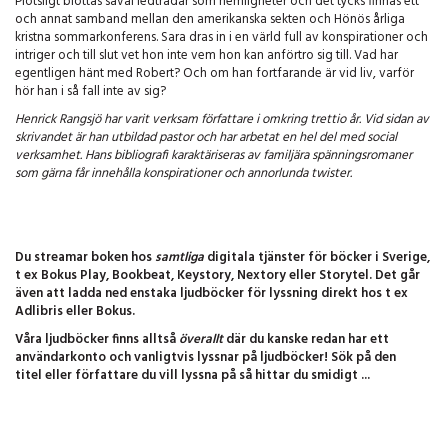
Plötsligt blottas såväl ledtrådar som hemligheter och det tycks finnas ett
och annat samband mellan den amerikanska sekten och Hönös årliga
kristna sommarkonferens. Sara dras in i en värld full av konspirationer och
intriger och till slut vet hon inte vem hon kan anförtro sig till. Vad har
egentligen hänt med Robert? Och om han fortfarande är vid liv, varför
hör han i så fall inte av sig?
Henrick Rangsjö har varit verksam författare i omkring trettio år. Vid sidan av
skrivandet är han utbildad pastor och har arbetat en hel del med social
verksamhet. Hans bibliografi karaktäriseras av familjära spänningsromaner
som gärna får innehålla konspirationer och annorlunda twister.
Du streamar boken hos
samtliga
digitala tjänster för böcker i Sverige,
t ex Bokus Play, Bookbeat, Keystory, Nextory eller Storytel. Det går
även att ladda ned enstaka ljudböcker för lyssning direkt hos t ex
Adlibris eller Bokus.
Våra ljudböcker finns alltså
överallt
där du kanske redan har ett
användarkonto och vanligtvis lyssnar på ljudböcker! Sök på den
titel eller författare du vill lyssna på så hittar du smidigt ...