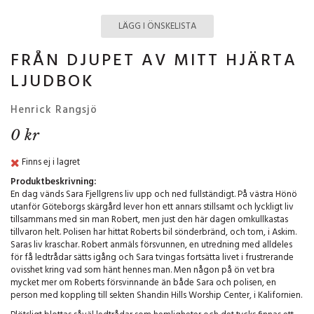
LÄGG I ÖNSKELISTA
FRÅN DJUPET AV MITT HJÄRTA
LJUDBOK
Henrick Rangsjö
0 kr
Finns ej i lagret
Produktbeskrivning:
En dag vänds Sara Fjellgrens liv upp och ned fullständigt. På västra Hönö
utanför Göteborgs skärgård lever hon ett annars stillsamt och lyckligt liv
tillsammans med sin man Robert, men just den här dagen omkullkastas
tillvaron helt. Polisen har hittat Roberts bil sönderbränd, och tom, i Askim.
Saras liv kraschar. Robert anmäls försvunnen, en utredning med alldeles
för få ledtrådar sätts igång och Sara tvingas fortsätta livet i frustrerande
ovisshet kring vad som hänt hennes man. Men någon på ön vet bra
mycket mer om Roberts försvinnande än både Sara och polisen, en
person med koppling till sekten Shandin Hills Worship Center, i Kalifornien.