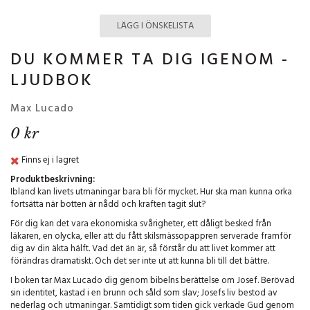
LÄGG I ÖNSKELISTA
DU KOMMER TA DIG IGENOM -
LJUDBOK
Max Lucado
0 kr
Finns ej i lagret
Produktbeskrivning:
Ibland kan livets utmaningar bara bli för mycket. Hur ska man kunna orka
fortsätta när botten är nådd och kraften tagit slut?
För dig kan det vara ekonomiska svårigheter, ett dåligt besked från
läkaren, en olycka, eller att du fått skilsmässopappren serverade framför
dig av din äkta hälft. Vad det än är, så förstår du att livet kommer att
förändras dramatiskt. Och det ser inte ut att kunna bli till det bättre.
I boken tar Max Lucado dig genom bibelns berättelse om Josef. Berövad
sin identitet, kastad i en brunn och såld som slav; Josefs liv bestod av
nederlag och utmaningar. Samtidigt som tiden gick verkade Gud genom