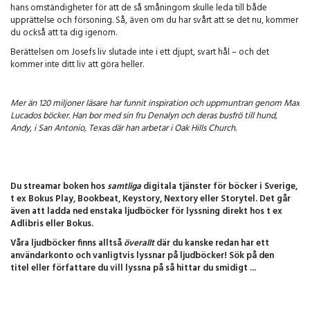
hans omständigheter för att de så småningom skulle leda till både
upprättelse och försoning. Så, även om du har svårt att se det nu, kommer
du också att ta dig igenom.
Berättelsen om Josefs liv slutade inte i ett djupt, svart hål – och det
kommer inte ditt liv att göra heller.
Mer än 120 miljoner läsare har funnit inspiration och uppmuntran genom Max
Lucados böcker. Han bor med sin fru Denalyn och deras busfrö till hund,
Andy, i San Antonio, Texas där han arbetar i Oak Hills Church.
Du streamar boken hos
samtliga
digitala tjänster för böcker i Sverige,
t ex Bokus Play, Bookbeat, Keystory, Nextory eller Storytel. Det går
även att ladda ned enstaka ljudböcker för lyssning direkt hos t ex
Adlibris eller Bokus.
Våra ljudböcker finns alltså
överallt
där du kanske redan har ett
användarkonto och vanligtvis lyssnar på ljudböcker! Sök på den
titel eller författare du vill lyssna på så hittar du smidigt ...