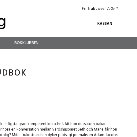
Fri frakt
över 750:-!*
KASSAN
BOKKLUBBEN
UDBOK
allra högsta grad kompetent kökschef. Att hon dessutom bakar
r höra en konversation mellan värdshusparet Seth och Marie får hon
 orolig? Mitt i frukostruschen dyker plötsligt journalisten Adam Jacobs