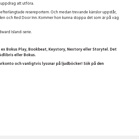
 uppdrag att utföra.
n efterlängtade resereportern. Och medan trevande känslor uppstår,
e Caden och Red Door Inn. Kommer hon kunna stoppa det som är på väg
dward Island-serie.
t ex Bokus Play, Bookbeat, Keystory, Nextory eller Storytel. Det
dlibris eller Bokus.
rkonto och vanligtvis lyssnar på ljudböcker! Sök på den