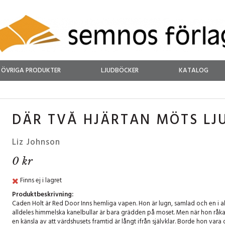
ÖVRIGA PRODUKTER
LJUDBÖCKER
KATALOG
DÄR TVÅ HJÄRTAN MÖTS LJ
Liz Johnson
0 kr
Finns ej i lagret
Produktbeskrivning:
Caden Holt är Red Door Inns hemliga vapen. Hon är lugn, samlad och en i 
alldeles himmelska kanelbullar är bara grädden på moset. Men när hon råka
en känsla av att värdshusets framtid är långt ifrån självklar. Borde hon vara