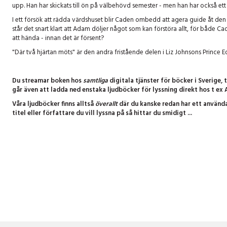
upp. Han har skickats till ön på välbehövd semester - men han har också ett
I ett försök att rädda värdshuset blir Caden ombedd att agera guide åt de
står det snart klart att Adam döljer något som kan förstöra allt, för båd
att hända - innan det är försent?
"Där två hjärtan möts" är den andra fristående delen i Liz Johnsons Prince E
Du streamar boken hos
samtliga
digitala tjänster för böcker i Sverige, 
går även att ladda ned enstaka ljudböcker för lyssning direkt hos t ex A
Våra ljudböcker finns alltså
överallt
där du kanske redan har ett använda
titel eller författare du vill lyssna på så hittar du smidigt ...