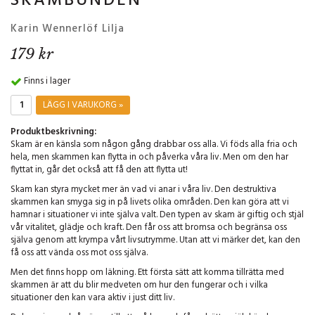
SKAMBUNDEN
Karin Wennerlöf Lilja
179 kr
Finns i lager
LÄGG I VARUKORG »
Produktbeskrivning:
Skam är en känsla som någon gång drabbar oss alla. Vi föds alla fria och
hela, men skammen kan flytta in och påverka våra liv. Men om den har
flyttat in, går det också att få den att flytta ut!
Skam kan styra mycket mer än vad vi anar i våra liv. Den destruktiva
skammen kan smyga sig in på livets olika områden. Den kan göra att vi
hamnar i situationer vi inte själva valt. Den typen av skam är giftig och stjäl
vår vitalitet, glädje och kraft. Den får oss att bromsa och begränsa oss
själva genom att krympa vårt livsutrymme. Utan att vi märker det, kan den
få oss att vända oss mot oss själva.
Men det finns hopp om läkning. Ett första sätt att komma tillrätta med
skammen är att du blir medveten om hur den fungerar och i vilka
situationer den kan vara aktiv i just ditt liv.