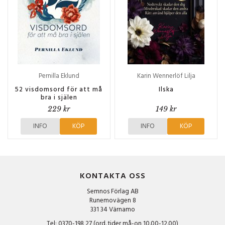
Pernilla Eklund
Karin Wennerlöf Lilja
52 visdomsord för att må
Ilska
bra i själen
229 kr
149 kr
INFO
KÖP
INFO
KÖP
KONTAKTA OSS
Semnos Förlag AB
Runemovägen 8
331 34 Värnamo
Tel: 0370-198 27 (ord. tider må-on 10.00-12.00)