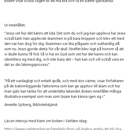
Boken visar också vägen till att må bra och få en bättre självkänsla.
Ur innehållet:
"Jesus vet hur det känns att lida. Det som du och jag kan uppleva har Jesus
också känt. Han upplevde skammen in på bara kroppen och blev ett med
den när han dog för dig. Skammen var lika plågsam och outhärdlig då
som nu. Jesus gjorde detta för vår skull. Straffet blev lagt på honom så att
vi skulle kunna få frid. Så vi har en Gud som vet hur det känns och kan
identifiera sig med dig, och inte bara det – han kan och vill också vara en
del av din läkningsprocess."
"På ett vardagligt och enkelt språk, och med stor värme, visar författaren
på de bakomliggande faktorerna som kan ge upphov till skam och hur
man själv kan tänka för att underlätta läkandet. Boken innehåller många
illustrativa exempel som man som läsare kan känna igen sig i."
Annette Sjöberg, Bibliotekstjänst
Läs en intervju med Karin om boken i Världen idag:
https://www.varldenidag.se/familjeliv/hon-vill-hjalpa-andra-att-bli-fria-