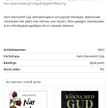
fran-skam/reptkz!gTC6r@dlZ@@FR7fBiEs27g/
Karin Wennerlöf Lilja, samtalsterapeut och populär föreläsare, debuterade
med boken När själen inte mår bra, som tryckts i flera upplagor. Skambunden
är en efterlängtad uppföljare för en växande läsekrets.
Artikelnummer:
9001
Författare:
Karin Wennerlöf Lilja
Bandtyp:
Mjuk pärm
Antal sidor:
150
Du kanske också gillar