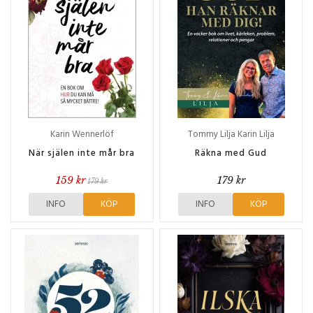
Karin Wennerlöf
Tommy Lilja Karin Lilja
När själen inte mår bra
Räkna med Gud
159 kr
179 kr
179 kr
INFO
KÖP
INFO
KÖP