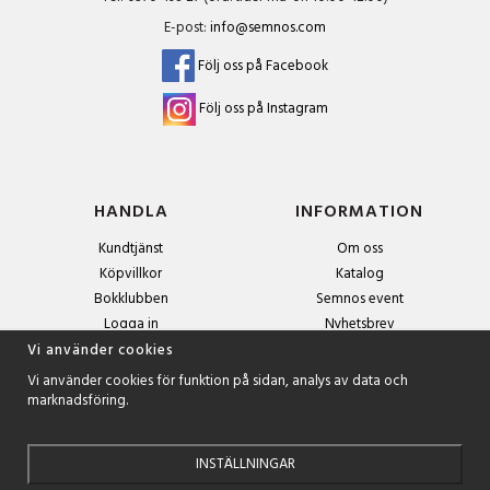
E-post:
info@semnos.com
Följ oss på Facebook
Följ oss på Instagram
HANDLA
INFORMATION
Kundtjänst
Om oss
Köpvillkor
Katalog
Bokklubben
Semnos event
Logga in
Nyhetsbrev
Om cookies
Vi använder cookies
Vi använder cookies för funktion på sidan, analys av data och
marknadsföring.
NYHETSBREV
Anmäl dig till nyhetsbrevet och få exklusiva erbjudanden och
spännande boktips!
INSTÄLLNINGAR