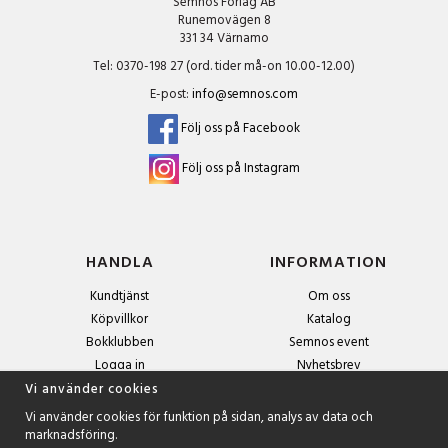
Semnos Förlag AB
Runemovägen 8
331 34 Värnamo
Tel: 0370-198 27 (ord. tider må-on 10.00-12.00)
E-post:
info@semnos.com
Följ oss på Facebook
Följ oss på Instagram
HANDLA
INFORMATION
Kundtjänst
Om oss
Köpvillkor
Katalog
Bokklubben
Semnos event
Logga in
Nyhetsbrev
Om cookies
Vi använder cookies
Vi använder cookies för funktion på sidan, analys av data och
marknadsföring.
NYHETSBREV