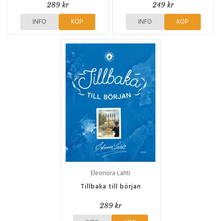
289 kr
249 kr
INFO
KÖP
INFO
KÖP
Eleonora Lahti
Tillbaka till början
289 kr