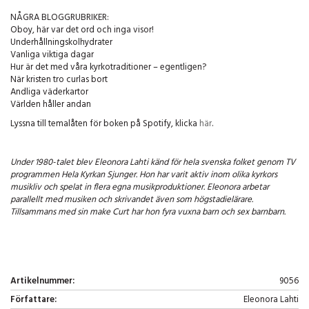
NÅGRA BLOGGRUBRIKER:
Oboy, här var det ord och inga visor!
Underhållningskolhydrater
Vanliga viktiga dagar
Hur är det med våra kyrkotraditioner – egentligen?
När kristen tro curlas bort
Andliga väderkartor
Världen håller andan
Lyssna till temalåten för boken på Spotify, klicka
här
.
Under 1980-talet blev Eleonora Lahti känd för hela svenska folket genom TV
programmen Hela Kyrkan Sjunger. Hon har varit aktiv inom olika kyrkors
musikliv och spelat in flera egna musikproduktioner. Eleonora arbetar
parallellt med musiken och skrivandet även som högstadielärare.
Tillsammans med sin make Curt har hon fyra vuxna barn och sex barnbarn.
Artikelnummer:
9056
Författare:
Eleonora Lahti