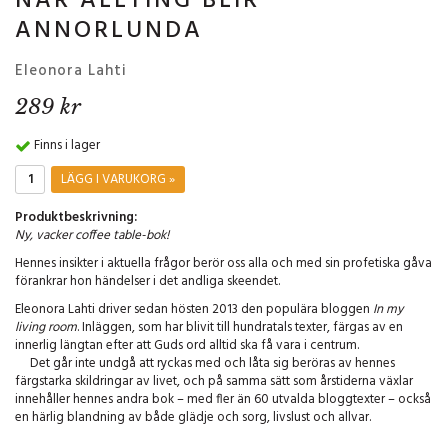
NÄR ALLTING BLIR
ANNORLUNDA
Eleonora Lahti
289 kr
Finns i lager
LÄGG I VARUKORG »
Produktbeskrivning:
Ny, vacker coffee table-bok!
Hennes insikter i aktuella frågor berör oss alla och med sin profetiska gåva
förankrar hon händelser i det andliga skeendet.
Eleonora Lahti driver sedan hösten 2013 den populära bloggen
In my
living room
. Inläggen, som har blivit till hundratals texter, färgas av en
innerlig längtan efter att Guds ord alltid ska få vara i centrum.
Det går inte undgå att ryckas med och låta sig beröras av hennes
färgstarka skildringar av livet, och på samma sätt som årstiderna växlar
innehåller hennes andra bok – med fler än 60 utvalda bloggtexter – också
en härlig blandning av både glädje och sorg, livslust och allvar.