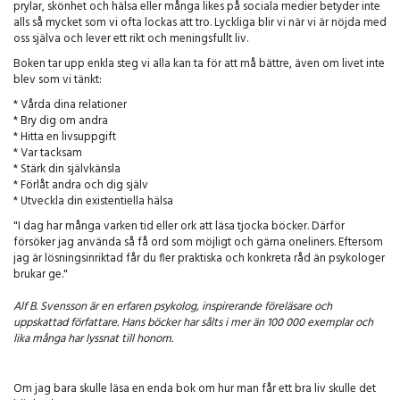
prylar, skönhet och hälsa eller många likes på sociala medier betyder inte
alls så mycket som vi ofta lockas att tro. Lyckliga blir vi när vi är nöjda med
oss själva och lever ett rikt och meningsfullt liv.
Boken tar upp enkla steg vi alla kan ta för att må bättre, även om livet inte
blev som vi tänkt:
* Vårda dina relationer
* Bry dig om andra
* Hitta en livsuppgift
* Var tacksam
* Stärk din självkänsla
* Förlåt andra och dig själv
* Utveckla din existentiella hälsa
"I dag har många varken tid eller ork att läsa tjocka böcker. Därför
försöker jag använda så få ord som möjligt och gärna oneliners. Eftersom
jag är lösningsinriktad får du fler praktiska och konkreta råd än psykologer
brukar ge."
Alf B. Svensson är en erfaren psykolog, inspirerande föreläsare och
uppskattad författare. Hans böcker har sålts i mer än 100 000 exemplar och
lika många har lyssnat till honom.
Om jag bara skulle läsa en enda bok om hur man får ett bra liv skulle det