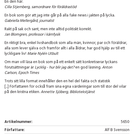
bli den här.
Cilla Stjernberg, samordnare för föräldrastöd
En bok som gör att jag inte går på alla fake news i jakten på lycka.
Gabriella Mellergård, journalist
Rakt på sak och sant, men inte alltid politiskt korrekt.
Jan Blomgren, professor i kärnfysik
En riktigt bra, enkel livshandbok som alla män, kvinnor, par och föräldrar,
alla som lever själva och framför allt i alla åldrar, har god hjälp av till ett
lyckligare liv!
Marie Nylén Utbult
Om man vill läsa en bok som på ett enkelt sätt konkretiserar lyckans
förutsättningar är
Lycklig - hur blir jag det?
en god läsning.
Anton
Carlson, Epoch Times
Trots sitt lilla format innehåller den en hel del fakta och statistik
[...] Författaren för också fram sina egna värderingar som till stor del vilar
på den kristna etiken.
Annette Sjöberg, Bibliotekstjänst
Artikelnummer:
5650
Författare:
Alf B Svensson