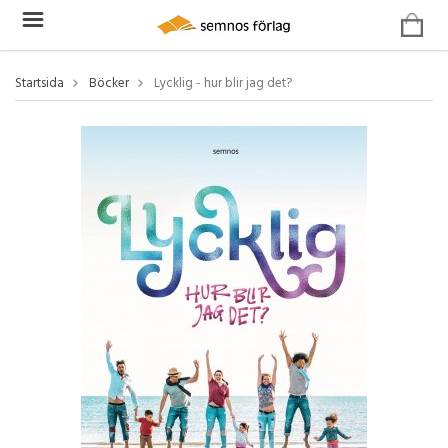
Startsida
Böcker
Lycklig - hur blir jag det?