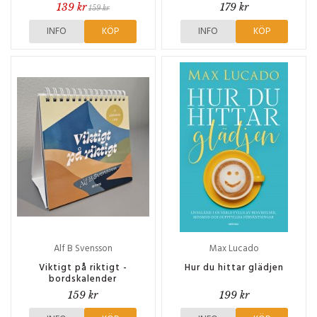
139 kr
179 kr
159 kr
INFO
KÖP
INFO
KÖP
Alf B Svensson
Max Lucado
Viktigt på riktigt -
Hur du hittar glädjen
bordskalender
159 kr
199 kr