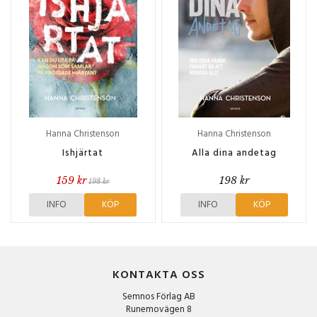
Hanna Christenson
Hanna Christenson
Ishjärtat
Alla dina andetag
159 kr
198 kr
198 kr
INFO
KÖP
INFO
KÖP
KONTAKTA OSS
Semnos Förlag AB
Runemovägen 8