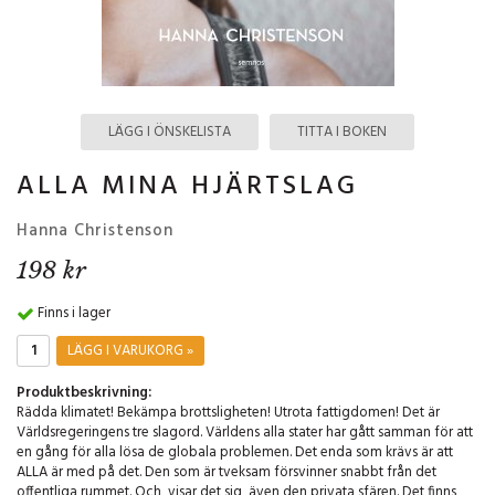
LÄGG I ÖNSKELISTA
TITTA I BOKEN
ALLA MINA HJÄRTSLAG
Hanna Christenson
198 kr
Finns i lager
LÄGG I VARUKORG »
Produktbeskrivning:
Rädda klimatet! Bekämpa brottsligheten! Utrota fattigdomen! Det är
Världsregeringens tre slagord. Världens alla stater har gått samman för att
en gång för alla lösa de globala problemen. Det enda som krävs är att
ALLA är med på det. Den som är tveksam försvinner snabbt från det
offentliga rummet. Och, visar det sig, även den privata sfären. Det finns