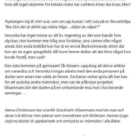
trots allt inget utrymme för kritiska röster när världens kriser ska lösas. Eller?
Psykologen log åt mitt svar, som om jag kryssat i rätt ruta på en flervalsfråga.
”Bra. Och det är därför jag måste fråga … döljer du något?”
Veronika har inget minne av sitt liv. Ingenting av det som hände före
olyckan. Hon kommer inte ihåg sina föräldrar, sina vänner eller något
annat. Den enda ledtråd hon har är en envist återkommande dröm där
hon ser sin egen spegelbild. Allt inom henne skriker att det finns något hon
borde förstå, men vad?
Den sista terminen på gymnasiet får klassen i uppdrag att skriva artiklar
om varandra och Veronika tvingas arbeta med den enda personen på
skolan som anses mer udda än henne. Zackarias verkar göra allt han kan
för att undvika andra människor, men när de påbörjar projektet
tillsammans blir det starten på en omtumlande resa mot chockerande
sanningar …
Hanna Christenson bor utanför Stockholm tillsammans med sin man och
deras två döttrar. Hon arbetar som översättare och författare. Hannas tjugo
utgivna böcker är uppskattade och omtyckta av människor i alla åldrar.