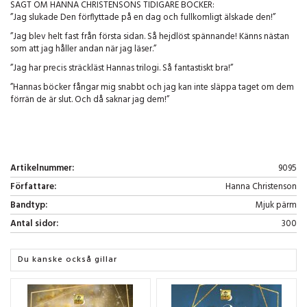
SAGT OM HANNA CHRISTENSONS TIDIGARE BÖCKER:
”Jag slukade Den förflyttade på en dag och fullkomligt älskade den!”
”Jag blev helt fast från första sidan. Så hejdlöst spännande! Känns nästan
som att jag håller andan när jag läser.”
”Jag har precis sträckläst Hannas trilogi. Så fantastiskt bra!”
”Hannas böcker fångar mig snabbt och jag kan inte släppa taget om dem
förrän de är slut. Och då saknar jag dem!”
Artikelnummer:
9095
Författare:
Hanna Christenson
Bandtyp:
Mjuk pärm
Antal sidor:
300
Du kanske också gillar