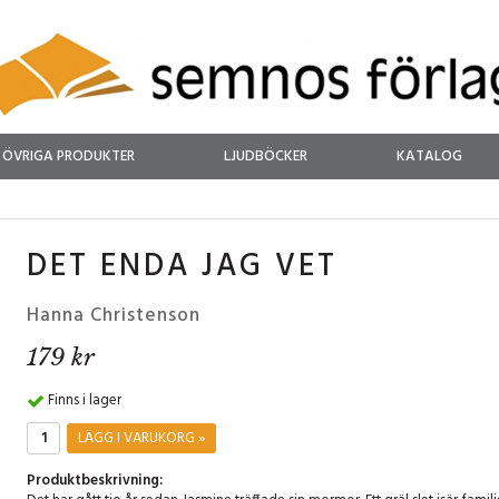
ÖVRIGA PRODUKTER
LJUDBÖCKER
KATALOG
DET ENDA JAG VET
Hanna Christenson
179 kr
Finns i lager
LÄGG I VARUKORG »
Produktbeskrivning: