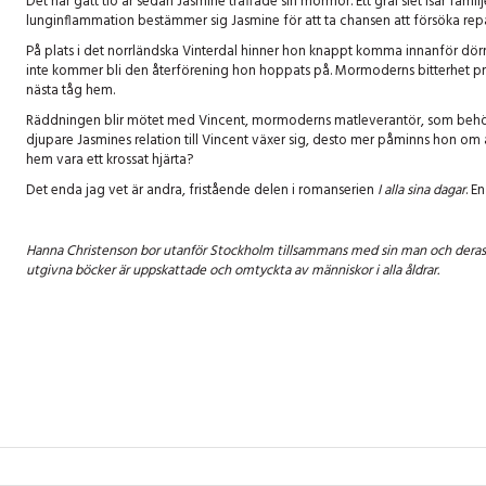
Det har gått tio år sedan Jasmine träffade sin mormor. Ett gräl slet isär fa
lunginflammation bestämmer sig Jasmine för att ta chansen att försöka rep
På plats i det norrländska Vinterdal hinner hon knappt komma innanför dör
inte kommer bli den återförening hon hoppats på. Mormoderns bitterhet pr
nästa tåg hem.
Räddningen blir mötet med Vincent, mormoderns matleverantör, som behöver
djupare Jasmines relation till Vincent växer sig, desto mer påminns hon om
hem vara ett krossat hjärta?
Det enda jag vet är andra, fristående delen i romanserien
I alla sina dagar
. E
Hanna Christenson bor utanför Stockholm tillsammans med sin man och deras t
utgivna böcker är uppskattade och omtyckta av människor i alla åldrar.