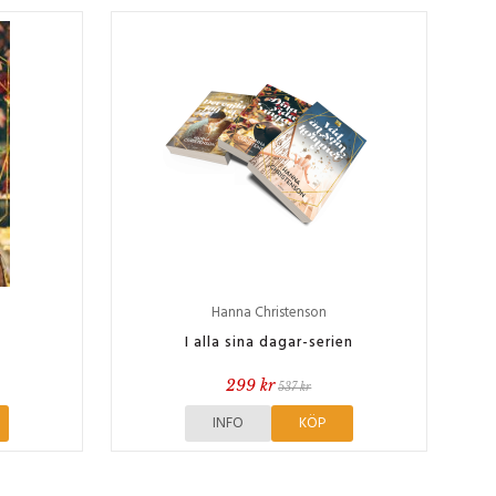
Hanna Christenson
I alla sina dagar-serien
299 kr
537 kr
INFO
KÖP