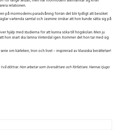
miljen för länge sedan, men när mormodern återhämtar sig efter
arera relationen.
ren på mormoderns paradvåning förrän det blir tydligt att besöket
äglar vartenda samtal och Jasmine önskar att hon kunde sätta sig på
 hjälp med studierna för att kunna söka till högskolan. Men ju
 att hon snart ska lämna Vinterdal igen. Kommer det hon tar med sig
n serie om kärleken, tron och livet – inspirerad av klassiska berättelser!
vå döttrar. Hon arbetar som översättare och författare. Hannas tjugo