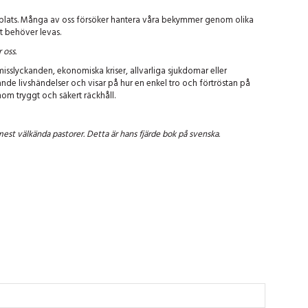
de plats. Många av oss försöker hantera våra bekymmer genom olika
et behöver levas.
 oss.
 misslyckanden, ekonomiska kriser, allvarliga sjukdomar eller
de livshändelser och visar på hur en enkel tro och förtröstan på
nom tryggt och säkert räckhåll.
mest välkända pastorer. Detta är hans fjärde bok på svenska.