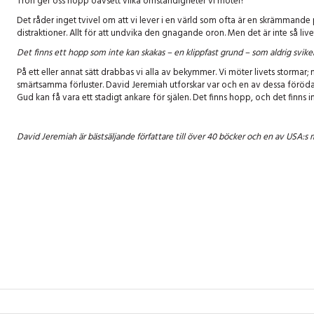
Tron ger oss hopp oavsett vilka omständigheter vi möter!
Det råder inget tvivel om att vi lever i en värld som ofta är en skrämman
distraktioner. Allt för att undvika den gnagande oron. Men det är inte så liv
Det finns ett hopp som inte kan skakas – en klippfast grund – som aldrig sviker
På ett eller annat sätt drabbas vi alla av bekymmer. Vi möter livets stormar;
smärtsamma förluster. David Jeremiah utforskar var och en av dessa förödan
Gud kan få vara ett stadigt ankare för själen. Det finns hopp, och det finns i
David Jeremiah är bästsäljande författare till över 40 böcker och en av USA:s 