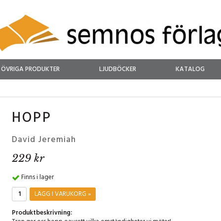
ÖVRIGA PRODUKTER
LJUDBÖCKER
KATALOG
HOPP
David Jeremiah
229 kr
Finns i lager
LÄGG I VARUKORG »
Produktbeskrivning: