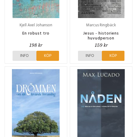
Kjell Axel Johanson
Marcus Ringbäck
En robust tro
Jesus - historiens
huvudperson
198 kr
159 kr
INFO
KÖP
INFO
KÖP