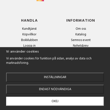
HANDLA
INFORMATION
Kundtjänst
Om oss
Köpvillkor
Katalog
Bokklubben
Semnos event
Logga in
Nyhetsbrev
Om cookies
Vi använder cookies
Vi använder cookies för funktion på sidan, analys av data och
marknadsföring.
NYHETSBREV
Anmäl dig till nyhetsbrevet och få exklusiva erbjudanden och
spännande boktips!
INSTÄLLNINGAR
ENDAST NÖDVÄNDIGA
OKEJ
Drift & produktion:
Wikinggruppen