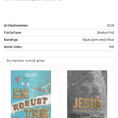
Artikelnummer:
9228
Författare:
Markus Frid
Bandtyp:
Mjuk pärm med flikar
Antal sidor:
108
Du kanske också gillar