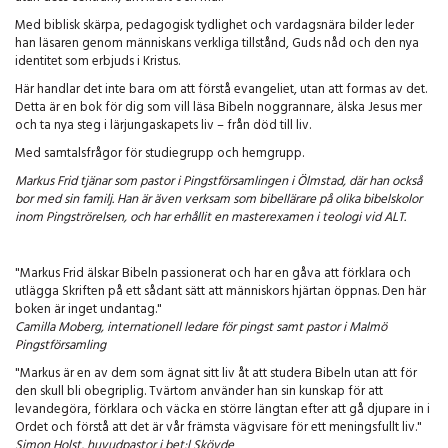
Med biblisk skärpa, pedagogisk tydlighet och vardagsnära bilder leder
han läsaren genom människans verkliga tillstånd, Guds nåd och den nya
identitet som erbjuds i Kristus.
Här handlar det inte bara om att förstå evangeliet, utan att formas av det.
Detta är en bok för dig som vill läsa Bibeln noggrannare, älska Jesus mer
och ta nya steg i lärjungaskapets liv – från död till liv.
Med samtalsfrågor för studiegrupp och hemgrupp.
Markus Frid tjänar som pastor i Pingstförsamlingen i Ölmstad, där han också
bor med sin familj. Han är även verksam som bibellärare på olika bibelskolor
inom Pingströrelsen, och har erhållit en masterexamen i teologi vid ALT.
"Markus Frid älskar Bibeln passionerat och har en gåva att förklara och
utlägga Skriften på ett sådant sätt att människors hjärtan öppnas. Den här
boken är inget undantag."
Camilla Moberg, internationell ledare för pingst samt pastor i Malmö
Pingstförsamling
"Markus är en av dem som ägnat sitt liv åt att studera Bibeln utan att för
den skull bli obegriplig. Tvärtom använder han sin kunskap för att
levandegöra, förklara och väcka en större längtan efter att gå djupare in i
Ordet och förstå att det är vår främsta vägvisare för ett meningsfullt liv."
Simon Holst, huvudpastor i bet:l Skövde