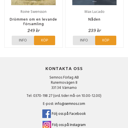
Roine Swensson
Max Lucado
Drömmen om en levande
Nåden
församling
249 kr
239 kr
INFO
KÖP
INFO
KÖP
KONTAKTA OSS
Semnos Förlag AB
Runemovägen 8
331 34 Värnamo
Tel: 0370-198 27 (ord. tider må-on 10.00-12.00)
E-post:
info@semnos.com
Följ oss på Facebook
Följ oss på Instagram