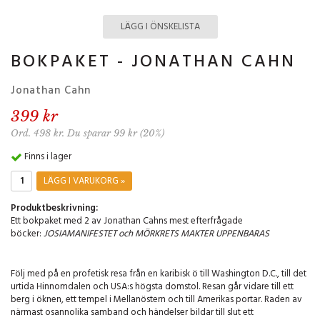
LÄGG I ÖNSKELISTA
BOKPAKET - JONATHAN CAHN
Jonathan Cahn
399 kr
Ord. 498 kr. Du sparar 99 kr (20%)
Finns i lager
LÄGG I VARUKORG »
Produktbeskrivning:
Ett bokpaket med 2 av Jonathan Cahns mest efterfrågade
böcker:
JOSIAMANIFESTET och MÖRKRETS MAKTER UPPENBARAS
Följ med på en profetisk resa från en karibisk ö till Washington D.C., till det
urtida Hinnomdalen och USA:s högsta domstol. Resan går vidare till ett
berg i öknen, ett tempel i Mellanöstern och till Amerikas portar. Raden av
närmast osannolika samband och händelser bildar till slut ett