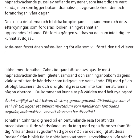
häpnadsväckande pussel av rafflande mysterier, som inte tidigare varit
kända, men som ligger bakom dramatiska, avgörande skeenden och
förändringar i våra dagar.
De exakta detaljerna och bibliska kopplingarna till pandemin och dess
efterdyningar, som förklaras i boken, är inget annat än
uppseendeväckande. För första gången skildras nu det som inte tidigare
kunnat avslöjas ...
Josia-manifestet är en måste-läsning för alla som vill förstå den tid vi lever
i!
I likhet med Jonathan Cahns tidigare böcker avslöjas de mest
häpnadsväckande hemligheter, samband och sanningar bakom dagens
världsomfattande händelser som tidigare inte varit kända. Följ med på en
otroligt fascinerande och oförglömlig resa som inte kommer att lämna
någon oberörd… Du kommer att kunna se på världen med helt nya ögon!
Är det möjligt att det bakom de stora, genomgripande förändringar som vi
ser i vår tid, ligger ett bibliskt mysterium som handlar om forntidens
avgudar, andemakter… och att dessa nu har återvänt?
Jonathan Cahn tar dig med på en omtumlande resa för att hitta
pusselbitarna till de världshändelser du idag med egna ögon ser framför
dig. Vilka är dessa avgudar? Vad gör de? Och är det möjligt att dessa
”makter” från biblisk tid är dolda katalysatorer till utvecklingen i vår värld?