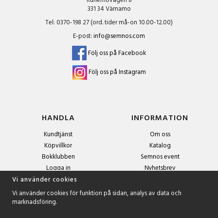
Runemovägen 8
331 34 Värnamo
Tel: 0370-198 27 (ord. tider må-on 10.00-12.00)
E-post:
info@semnos.com
Följ oss på Facebook
Följ oss på Instagram
HANDLA
INFORMATION
Kundtjänst
Om oss
Köpvillkor
Katalog
Bokklubben
Semnos event
Logga in
Nyhetsbrev
Om cookies
Vi använder cookies
Vi använder cookies för funktion på sidan, analys av data och
marknadsföring.
NYHETSBREV