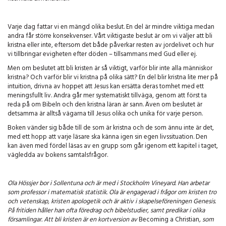
Varje dag fattar vi en mängd olika beslut. En del är mindre viktiga medan
andra får större konsekvenser. Vårt viktigaste beslut är om vi väljer att bli
kristna eller inte, eftersom det både påverkar resten av jordelivet och hur
vi tillbringar evigheten efter döden – tillsammans med Gud eller ej.
Men om beslutet att bli kristen är så viktigt, varför blir inte alla människor
kristna? Och varför blir vi kristna på olika sätt? En del blir kristna lite mer på
intuition, drivna av hoppet att Jesus kan ersätta deras tomhet med ett
meningsfullt liv. Andra går mer systematiskt tillväga, genom att först ta
reda på om Bibeln och den kristna läran är sann. Även om beslutet är
detsamma är alltså vägarna till Jesus olika och unika för varje person.
Boken vänder sig både till de som är kristna och de som ännu inte är det,
med ett hopp att varje läsare ska känna igen sin egen livssituation. Den
kan även med fördel läsas av en grupp som går igenom ett kapitel i taget,
vägledda av bokens samtalsfrågor.
Ola Hössjer bor i Sollentuna och är med i Stockholm Vineyard. Han arbetar
som professor i matematisk statistik. Ola är engagerad i frågor om kristen tro
och vetenskap, kristen apologetik och är aktiv i skapelseföreningen Genesis.
På fritiden håller han ofta föredrag och bibelstudier, samt predikar i olika
församlingar. Att bli kristen är en kortversion av
Becoming a Christian
, som