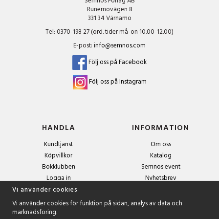
Semnos Förlag AB
Runemovägen 8
331 34 Värnamo
Tel: 0370-198 27 (ord. tider må-on 10.00-12.00)
E-post:
info@semnos.com
Följ oss på Facebook
Följ oss på Instagram
HANDLA
INFORMATION
Kundtjänst
Om oss
Köpvillkor
Katalog
Bokklubben
Semnos event
Logga in
Nyhetsbrev
Om cookies
Vi använder cookies
Vi använder cookies för funktion på sidan, analys av data och
marknadsföring.
NYHETSBREV