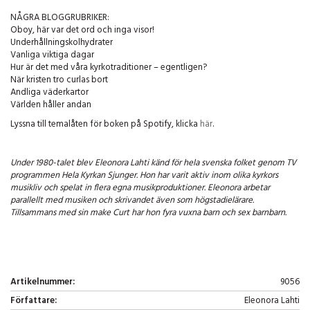
NÅGRA BLOGGRUBRIKER:
Oboy, här var det ord och inga visor!
Underhållningskolhydrater
Vanliga viktiga dagar
Hur är det med våra kyrkotraditioner – egentligen?
När kristen tro curlas bort
Andliga väderkartor
Världen håller andan
Lyssna till temalåten för boken på Spotify, klicka
här
.
Under 1980-talet blev Eleonora Lahti känd för hela svenska folket genom TV
programmen Hela Kyrkan Sjunger. Hon har varit aktiv inom olika kyrkors
musikliv och spelat in flera egna musikproduktioner. Eleonora arbetar
parallellt med musiken och skrivandet även som högstadielärare.
Tillsammans med sin make Curt har hon fyra vuxna barn och sex barnbarn.
Artikelnummer:
9056
Författare:
Eleonora Lahti