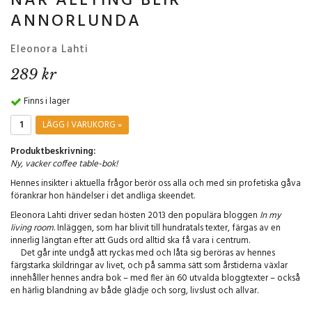
NÄR ALLTING BLIR
ANNORLUNDA
Eleonora Lahti
289 kr
Finns i lager
LÄGG I VARUKORG »
Produktbeskrivning:
Ny, vacker coffee table-bok!
Hennes insikter i aktuella frågor berör oss alla och med sin profetiska gåva
förankrar hon händelser i det andliga skeendet.
Eleonora Lahti driver sedan hösten 2013 den populära bloggen
In my
living room
. Inläggen, som har blivit till hundratals texter, färgas av en
innerlig längtan efter att Guds ord alltid ska få vara i centrum.
Det går inte undgå att ryckas med och låta sig beröras av hennes
färgstarka skildringar av livet, och på samma sätt som årstiderna växlar
innehåller hennes andra bok – med fler än 60 utvalda bloggtexter – också
en härlig blandning av både glädje och sorg, livslust och allvar.