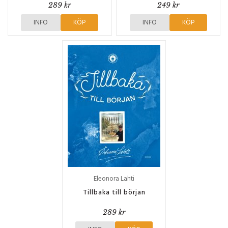
289 kr
249 kr
INFO
KÖP
INFO
KÖP
Eleonora Lahti
Tillbaka till början
289 kr