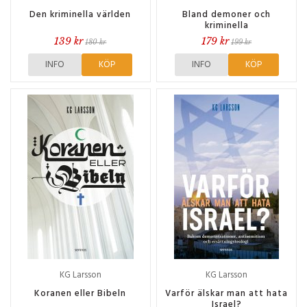
Den kriminella världen
Bland demoner och
kriminella
139 kr
179 kr
180 kr
199 kr
INFO
KÖP
INFO
KÖP
KG Larsson
KG Larsson
Koranen eller Bibeln
Varför älskar man att hata
Israel?