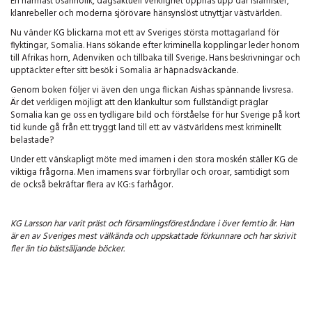
En närmast osannolik, dagsaktuell verklighet öppnas upp där islamister,
klanrebeller och moderna sjörövare hänsynslöst utnyttjar västvärlden.
Nu vänder KG blickarna mot ett av Sveriges största mottagarland för
flyktingar, Somalia. Hans sökande efter kriminella kopplingar leder honom
till Afrikas horn, Adenviken och tillbaka till Sverige. Hans beskrivningar och
upptäckter efter sitt besök i Somalia är häpnadsväckande.
Genom boken följer vi även den unga flickan Aishas spännande livsresa.
Är det verkligen möjligt att den klankultur som fullständigt präglar
Somalia kan ge oss en tydligare bild och förståelse för hur Sverige på kort
tid kunde gå från ett tryggt land till ett av västvärldens mest kriminellt
belastade?
Under ett vänskapligt möte med imamen i den stora moskén ställer KG de
viktiga frågorna. Men imamens svar förbryllar och oroar, samtidigt som
de också bekräftar flera av KG:s farhågor.
KG Larsson har varit präst och församlingsföreståndare i över femtio år. Han
är en av Sveriges mest välkända och uppskattade förkunnare och har skrivit
fler än tio bästsäljande böcker.