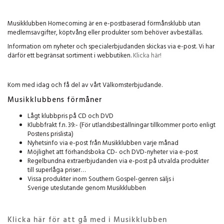
Musikklubben Homecoming är en e-postbaserad förmånsklubb utan
medlemsavgifter, köptvång eller produkter som behöver avbeställas.
Information om nyheter och specialerbjudanden skickas via e-post. Vi har
därför ett begränsat sortiment i webbutiken.
Klicka här!
Kom med idag och få del av vårt Välkomsterbjudande.
Musikklubbens förmåner
Lågt klubbpris på CD och DVD
Klubbfrakt f.n. 39:- (För utlandsbeställningar tillkommer porto enligt
Postens prislista)
Nyhetsinfo via e-post från Musikklubben varje månad
Möjlighet att förhandsboka CD- och DVD-nyheter via e-post
Regelbundna extraerbjudanden via e-post på utvalda produkter
till superlåga priser…
Vissa produkter inom Southern Gospel-genren säljs i
Sverige uteslutande genom Musikklubben
Klicka här för att gå med i Musikklubben