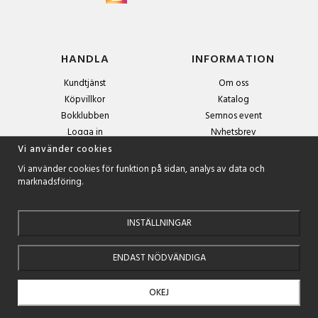
HANDLA
INFORMATION
Kundtjänst
Om oss
Köpvillkor
Katalog
Bokklubben
Semnos event
Logga in
Nyhetsbrev
Om cookies
Vi använder cookies
Vi använder cookies för funktion på sidan, analys av data och
marknadsföring.
NYHETSBREV
Anmäl dig till nyhetsbrevet och få exklusiva erbjudanden och
spännande boktips!
INSTÄLLNINGAR
ENDAST NÖDVÄNDIGA
OKEJ
Drift & produktion:
Wikinggruppen