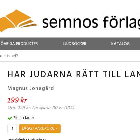
ÖVRIGA PRODUKTER
LJUDBÖCKER
KATALOG
ndet Israel?
HAR JUDARNA RÄTT TILL LA
Magnus Jonegård
199 kr
Ord. 229 kr. Du sparar 30 kr (13%)
Finns i lager
LÄGG I VARUKORG »