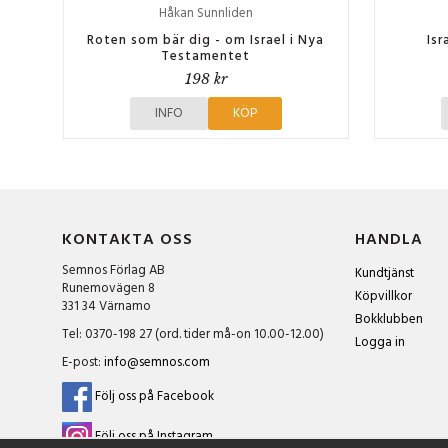
Håkan Sunnliden
Roten som bär dig - om Israel i Nya
Isr
Testamentet
198 kr
INFO
KÖP
KONTAKTA OSS
HANDLA
Semnos Förlag AB
Kundtjänst
Runemovägen 8
Köpvillkor
331 34 Värnamo
Bokklubben
Tel: 0370-198 27 (ord. tider må-on 10.00-12.00)
Logga in
E-post:
info@semnos.com
Följ oss på Facebook
Följ oss på Instagram