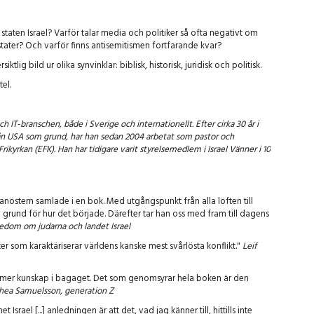
 staten Israel? Varför talar media och politiker så ofta negativt om
tater? Och varför finns antisemitismen fortfarande kvar?
lig bild ur olika synvinklar: biblisk, historisk, juridisk och politisk.
el.
-branschen, både i Sverige och internationellt. Efter cirka 30 år i
rån USA som grund, har han sedan 2004 arbetat som pastor och
kyrkan (EFK). Han har tidigare varit styrelsemedlem i Israel Vänner i 10
lanöstern samlade i en bok. Med utgångspunkt från alla löften till
l grund för hur det började. Därefter tar han oss med fram till dagens
edom om judarna och landet Israel
r som karaktäriserar världens kanske mest svårlösta konflikt."
Leif
te mer kunskap i bagaget. Det som genomsyrar hela boken är den
hea Samuelsson, generation Z
Israel [...] anledningen är att det, vad jag känner till, hittills inte