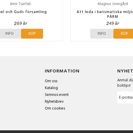
Amir Tsarfati
Magnus Jonegård
ael och Guds församling
Att leda i karismatiska milj
PÄRM
269 kr
249 kr
INFO
KÖP
INFO
KÖP
INFORMATION
NYHET
Anmäl dig
Om oss
boktips!
Katalog
Semnos event
Nyhetsbrev
Om cookies