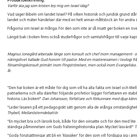
Produktbeskrivning:
Varför ska jag som kristen bry mig om Israel idag?
Vad säger Bibeln om landet Israel? På vilken historisk och juridisk grund står
landet och mäter händelser där med en helt annan måttstock än för andra s
Frågorna om Israel är många. För den som inte är så insatt ger boken en översikt
Längst bak i boken finns också studiefrågor och samtalsfrågor till varje kapit
Magnus Jonegård arbetade länge som konsult och chef inom management- och IT
näringslivet kallade Gud honom till pastor. Med en masterexamen i teologi f
församlingskonsult primärt inom Pingströrelsen, men också inom Evangeliska Fri
år.
"Den här boken är ett måste för dig som vill ha alla fakta om Israel och Mel
patriarkerna och alla därefter följande profetior lägger författaren en stabi
historia. Läs boken!"
Dan Johansson, författare och förkunnare med djup känn
"Leder läsaren på ett pedagogiskt sätt genom alla de snåriga omständighete
Thybell, Mellanösterndebattör
"En mycket bra och lärorik bok, både för den oinsatte och för den med li
ständiga påminnelsen om Guds frälsningshistoriska plan. Mycket läsvärd!"
T
"Goda förutsättningar att bli en 'klassiker' för den som vill fördjupa sig i ämnet 