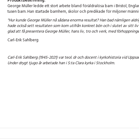
Produktbeskrivning:
George Müller ledde ett stort arbete bland föräldralösa barn i Bristol, Engla
tusen barn. Han startade barnhem, skolor och predikade för miljoner männi
"Hur kunde George Müller nå sådana enorma resultat? Han bad nämligen aldrig 
hade också sett resultaten som kom utifrån konkret bön och i slutet av sitt li
glad att få presentera George Müller, hans liv, tro och verk, med förhoppningen
Carl-Erik Sahlberg
Carl-Erik Sahlberg (1945-2021) var teol. dr och docent i kyrkohistoria vid Uppsal
Under drygt tjugo år arbetade han i S:ta Clara kyrka i Stockholm.