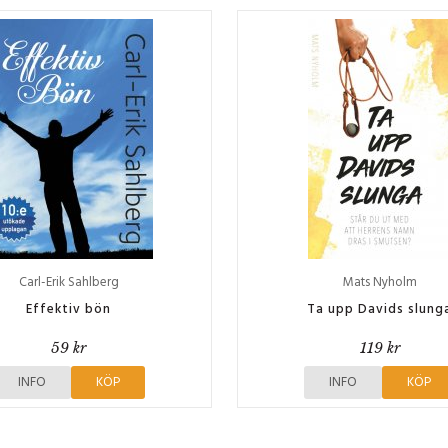
Carl-Erik Sahlberg
Mats Nyholm
Effektiv bön
Ta upp Davids slung
59 kr
119 kr
INFO
KÖP
INFO
KÖP