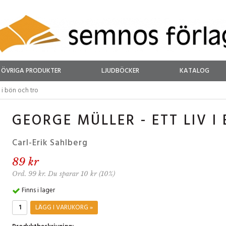
ÖVRIGA PRODUKTER
LJUDBÖCKER
KATALOG
v i bön och tro
GEORGE MÜLLER - ETT LIV I
Carl-Erik Sahlberg
89 kr
Ord. 99 kr. Du sparar 10 kr (10%)
Finns i lager
LÄGG I VARUKORG »