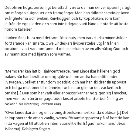
Det blir en högst personligt berättad livsresa där han skriver öppenhjärtigt
om många välsignelser och framgångar. Men han skildrar samtidigt även
svårigheterna och sveken. Knivhuggen och kyrkopolitiken, som kom
inifrån de egna leden och som inte tidigare varit kända, hotade att kosta
honom kallelsen.
I boken finns bara med det som försonats, men vars starka minnesbilder
fortfarande kan smärta. Owe Lindeskärs livsberättelse utgår från en
position av att vara omfamnad och innesluten av en allsmäktig Gud och
av människor med hjärtan som värmer.
"Memoarer kan lätt bli självcentrerade, men Lindeskär håller en god
balans när han berättar om sig själv och om andra han mött under
livsvägen. Språket är stundom poetiskt, och när han skildrar sin uppväxt
och tidiga relationer till människor och natur glimrar det vackert och
ömsint [...] Den som har varit eller är pastor känner nog igen sig i mycket,
men vem som än är engagerade i kristet arbete har stor behållning av
boken."
Bo Wetteus, Världen idag
"Owe Lindeskär är nog en av pingströrelsens mest kända doldisar [...] Det
är imponerande att en vanlig, svensk församlingspastor på så kort tid kan
hitta vägen ut till att bli en internationellt efterfrågad förkunnare."
Arne
Winerdal, Tidningen Dagen.