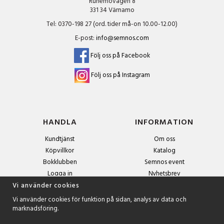
Runemovägen 8
331 34 Värnamo
Tel: 0370-198 27 (ord. tider må-on 10.00-12.00)
E-post:
info@semnos.com
Följ oss på Facebook
Följ oss på Instagram
HANDLA
INFORMATION
Kundtjänst
Om oss
Köpvillkor
Katalog
Bokklubben
Semnos event
Logga in
Nyhetsbrev
Om cookies
Vi använder cookies
Vi använder cookies för funktion på sidan, analys av data och
marknadsföring.
NYHETSBREV