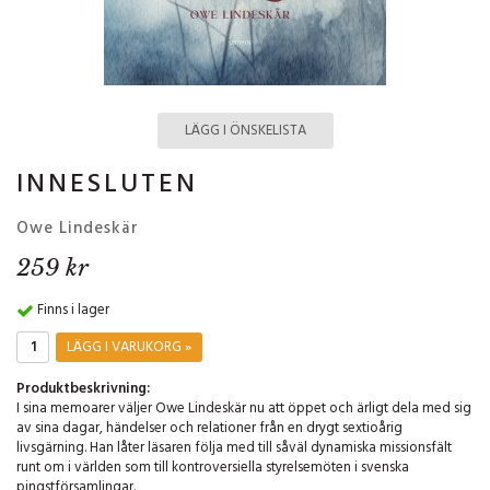
LÄGG I ÖNSKELISTA
INNESLUTEN
Owe Lindeskär
259 kr
Finns i lager
LÄGG I VARUKORG »
Produktbeskrivning:
I sina memoarer väljer Owe Lindeskär nu att öppet och ärligt dela med sig
av sina dagar, händelser och relationer från en drygt sextioårig
livsgärning. Han låter läsaren följa med till såväl dynamiska missionsfält
runt om i världen som till kontroversiella styrelsemöten i svenska
pingstförsamlingar.