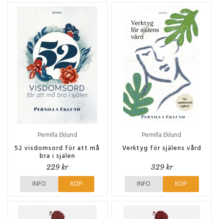
Pernilla Eklund
Pernilla Eklund
52 visdomsord för att må
Verktyg för själens vård
bra i själen
229 kr
329 kr
INFO
KÖP
INFO
KÖP