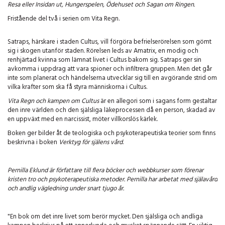
Resa eller Insidan ut, Hungerspelen, Ödehuset och Sagan om Ringen.
Fristående del två i serien om Vita Regn.
Satraps, härskare i staden Cultus, vill förgöra befrielserörelsen som gömt
sig i skogen utanför staden. Rörelsen leds av Amatrix, en modig och
renhjärtad kvinna som lämnat livet i Cultus bakom sig. Satraps ger sin
avkomma i uppdrag att vara spioner och infiltrera gruppen. Men det går
inte som planerat och händelserna utvecklar sig till en avgörande strid om
vilka krafter som ska få styra människorna i Cultus.
Vita Regn och kampen om Cultus
är en allegori som i sagans form gestaltar
den inre världen och den själsliga läkeprocessen då en person, skadad av
en uppväxt med en narcissist, möter villkorslös kärlek.
Boken ger bilder åt de teologiska och psykoterapeutiska teorier som finns
beskrivna i boken
Verktyg för själens vård
.
Pernilla Eklund är författare till flera böcker och webbkurser som förenar
kristen tro och psykoterapeutiska metoder. Pernilla har arbetat med själavård
och andlig vägledning under snart tjugo år.
"En bok om det inre livet som berör mycket. Den själsliga och andliga