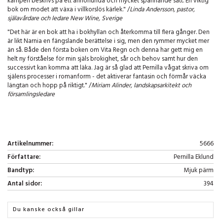
kampen beskrivs på ett annorlunda och mycket spännande sätt. En viktig
bok om modet att växa i villkorslös kärlek." /
Linda Andersson, pastor,
själavårdare och ledare New Wine, Sverige
"Det här är en bok att ha i bokhyllan och återkomma till flera gånger. Den
är likt Narnia en fängslande berättelse i sig, men den rymmer mycket mer
än så. Både den första boken om Vita Regn och denna har gett mig en
helt ny förståelse för min själs brokighet, sår och behov samt hur den
successivt kan komma att läka. Jag är så glad att Pernilla vågat skriva om
själens processer i romanform - det aktiverar fantasin och förmår väcka
längtan och hopp på riktigt." /
Miriam Alinder, landskapsarkitekt och
församlingsledare
Artikelnummer:
5666
Författare:
Pernilla Eklund
Bandtyp:
Mjuk pärm
Antal sidor:
394
Du kanske också gillar