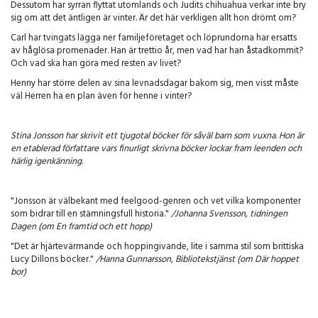
Dessutom har syrran flyttat utomlands och Judits chihuahua verkar inte bry
sig om att det äntligen är vinter. Är det här verkligen allt hon drömt om?
Carl har tvingats lägga ner familjeföretaget och löprundorna har ersatts
av håglösa promenader. Han är trettio år, men vad har han åstadkommit?
Och vad ska han göra med resten av livet?
Henny har större delen av sina levnadsdagar bakom sig, men visst måste
väl Herren ha en plan även för henne i vinter?
Stina Jonsson har skrivit ett tjugotal böcker för såväl barn som vuxna. Hon är
en etablerad författare vars finurligt skrivna böcker lockar fram leenden och
härlig igenkänning.
"Jonsson är välbekant med feelgood-genren och vet vilka komponenter
som bidrar till en stämningsfull historia."
/Johanna Svensson, tidningen
Dagen (om En framtid och ett hopp)
"Det är hjärtevärmande och hoppingivande, lite i samma stil som brittiska
Lucy Dillons böcker."
/Hanna Gunnarsson, Bibliotekstjänst (om Där hoppet
bor)