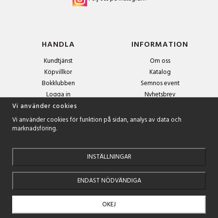
HANDLA
INFORMATION
Kundtjänst
Om oss
Köpvillkor
Katalog
Bokklubben
Semnos event
Logga in
Nyhetsbrev
Om cookies
Vi använder cookies
Vi använder cookies för funktion på sidan, analys av data och
marknadsföring.
NYHETSBREV
Anmäl dig till nyhetsbrevet och få exklusiva erbjudanden och
spännande boktips!
INSTÄLLNINGAR
ENDAST NÖDVÄNDIGA
OKEJ
Drift & produktion:
Wikinggruppen