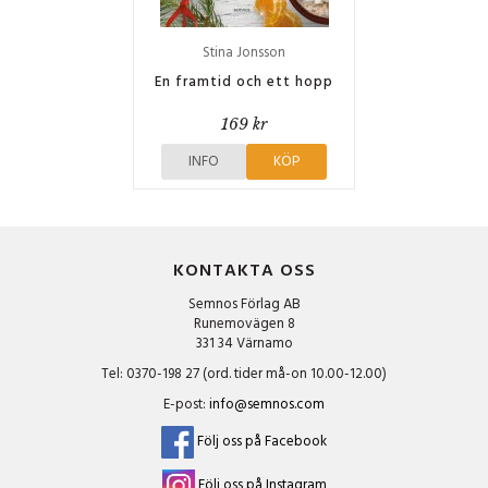
Stina Jonsson
En framtid och ett hopp
169 kr
INFO
KÖP
KONTAKTA OSS
Semnos Förlag AB
Runemovägen 8
331 34 Värnamo
Tel: 0370-198 27 (ord. tider må-on 10.00-12.00)
E-post:
info@semnos.com
Följ oss på Facebook
Följ oss på Instagram