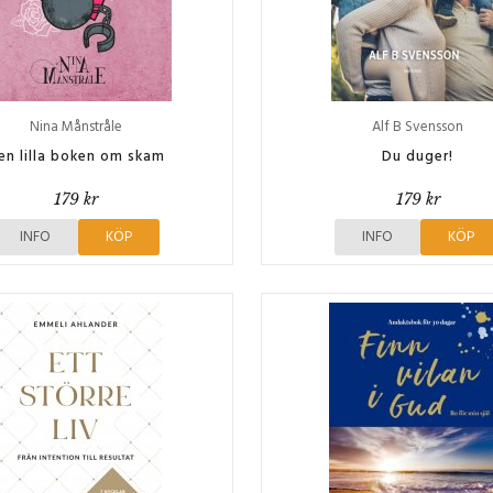
Nina Månstråle
Alf B Svensson
en lilla boken om skam
Du duger!
179 kr
179 kr
INFO
KÖP
INFO
KÖP