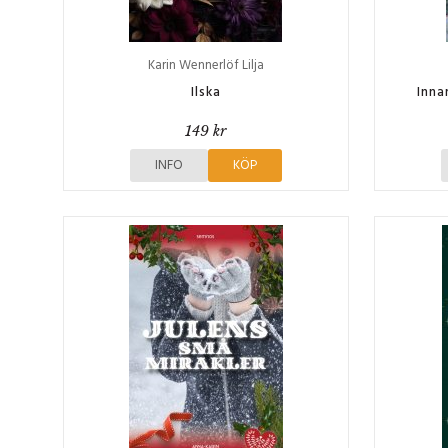
Karin Wennerlöf Lilja
Ilska
Inna
149 kr
INFO
KÖP