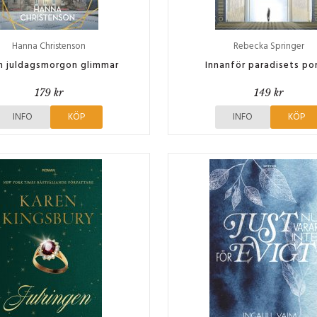
Hanna Christenson
Rebecka Springer
n juldagsmorgon glimmar
Innanför paradisets po
179 kr
149 kr
INFO
KÖP
INFO
KÖP