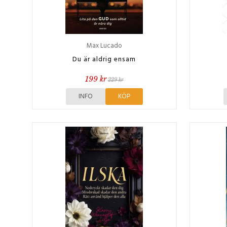
Max Lucado
Du är aldrig ensam
199 kr
229 kr
INFO
KÖP