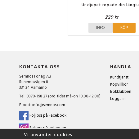
Ur djupet ropade din längt
229 kr
INFO
KÖP
KONTAKTA OSS
HANDLA
Semnos Förlag AB
Kundtjänst
Runemovägen 8
Köpvillkor
331 34 Värnamo
Bokklubben
Tel: 0370-198 27 (ord. tider må-on 10.00-12.00)
Logga in
E-post:
info@semnos.com
Följ oss på Facebook
Följ oss på Instagram
Vi använder cookies