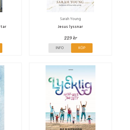
Sarah Young
rtar
Jesus lyssnar
229 kr
INFO
KÖP