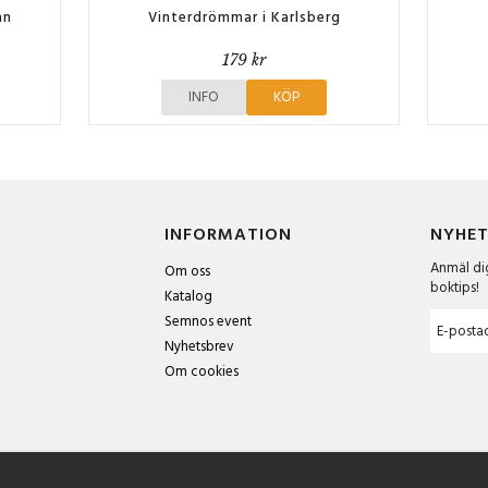
an
Vinterdrömmar i Karlsberg
179 kr
INFO
KÖP
INFORMATION
NYHET
Anmäl dig
Om oss
boktips!
Katalog
Semnos event
Nyhetsbrev
Om cookies