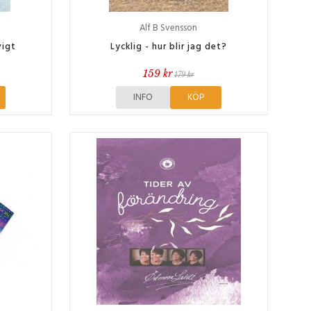
Alf B Svensson
vigt
Lycklig - hur blir jag det?
159 kr
179 kr
INFO
KÖP