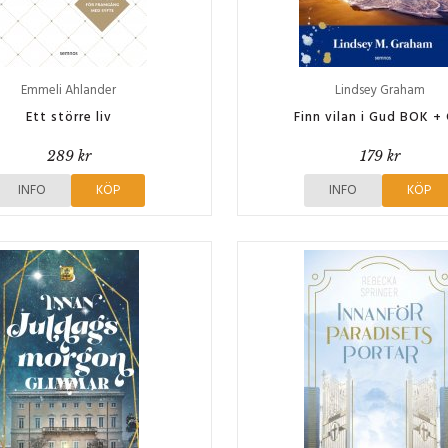
Emmeli Ahlander
Lindsey Graham
Ett större liv
Finn vilan i Gud BOK +
289 kr
179 kr
INFO
KÖP
INFO
KÖP