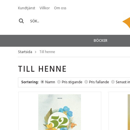
Kundtjänst
Villkor
Om oss
BÖCKER
Startsida
Till henne
TILL HENNE
Sortering:
Namn
Pris stigande
Pris fallande
Senast i