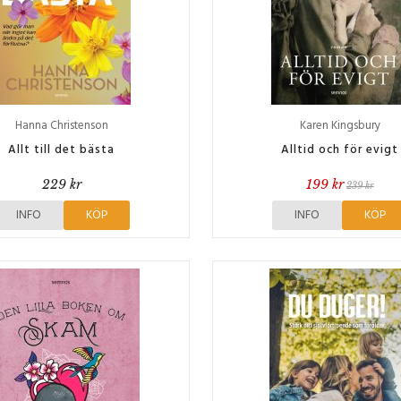
Hanna Christenson
Karen Kingsbury
Allt till det bästa
Alltid och för evigt
229 kr
199 kr
239 kr
INFO
KÖP
INFO
KÖP