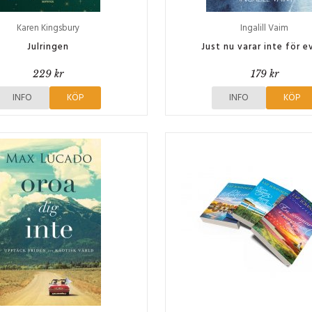
Karen Kingsbury
Ingalill Vaim
Julringen
Just nu varar inte för e
229 kr
179 kr
INFO
KÖP
INFO
KÖP