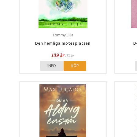
Tommy Lilja
Den hemliga mötesplatsen
D
139 kr
189 kr
INFO
KÖP