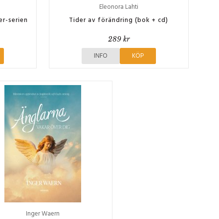
Eleonora Lahti
er-serien
Tider av förändring (bok + cd)
289 kr
INFO
KÖP
Inger Waern