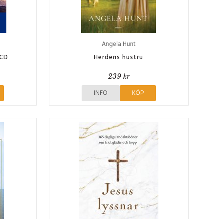
Angela Hunt
 CD
Herdens hustru
239 kr
INFO
KÖP