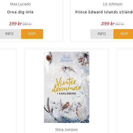
Max Lucado
Liz Johnson
Oroa dig inte
Prince Edward Islands stränd
199 kr
399 kr
229 kr
687 kr
INFO
KÖP
INFO
KÖP
Stina Jonsson