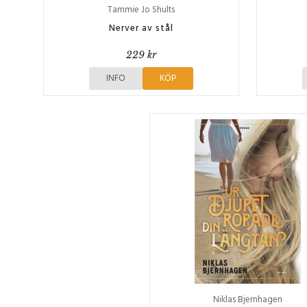
Tammie Jo Shults
Nerver av stål
229 kr
INFO
KÖP
Niklas Bjernhagen