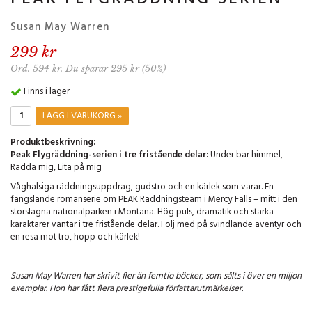
Susan May Warren
299 kr
Ord. 594 kr. Du sparar 295 kr (50%)
Finns i lager
LÄGG I VARUKORG »
Produktbeskrivning:
Peak Flygräddning-serien i tre fristående delar:
Under bar himmel,
Rädda mig, Lita på mig
Våghalsiga räddningsuppdrag, gudstro och en kärlek som varar. En
fängslande romanserie om PEAK Räddningsteam i Mercy Falls – mitt i den
storslagna nationalparken i Montana. Hög puls, dramatik och starka
karaktärer väntar i tre fristående delar. Följ med på svindlande äventyr och
en resa mot tro, hopp och kärlek!
Susan May Warren har skrivit fler än femtio böcker, som sålts i över en miljon
exemplar. Hon har fått flera prestigefulla författarutmärkelser.