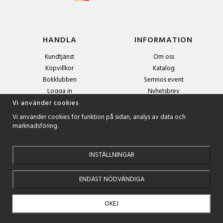
HANDLA
INFORMATION
Kundtjänst
Om oss
Köpvillkor
Katalog
Bokklubben
Semnos event
Logga in
Nyhetsbrev
Om cookies
Vi använder cookies
Vi använder cookies för funktion på sidan, analys av data och
marknadsföring.
NYHETSBREV
Anmäl dig till nyhetsbrevet och få exklusiva erbjudanden och
spännande boktips!
INSTÄLLNINGAR
ENDAST NÖDVÄNDIGA
OKEJ
Drift & produktion:
Wikinggruppen