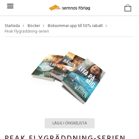
Startsida
Böcker
Boksommar upp till 50% rabatt
Peak Flygräddning-serien
LÄGG I ÖNSKELISTA
PEAK FLYGRÄDDNING-SERIEN