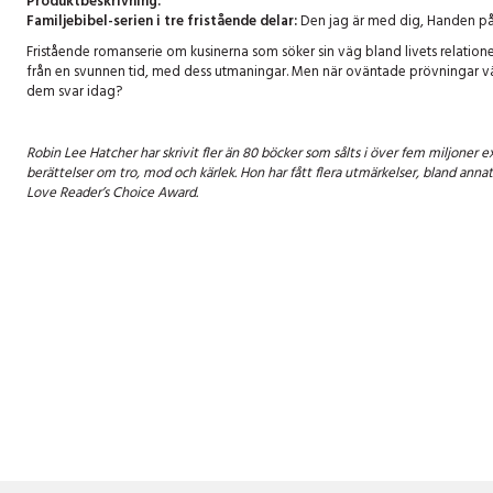
Produktbeskrivning:
Familjebibel-serien i tre fristående delar:
Den jag är med dig, Handen på h
Fristående romanserie om kusinerna som söker sin väg bland livets relation
från en svunnen tid, med dess utmaningar. Men när oväntade prövningar vän
dem svar idag?
Robin Lee Hatcher har skrivit fler än 80 böcker som sålts i över fem miljoner
berättelser om tro, mod och kärlek. Hon har fått flera utmärkelser, bland ann
Love Reader’s Choice Award.