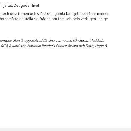
järtat, Det goda i livet
er och dess törnen och snår. I den gamla familjebibeln finns minnen
tar måste de ställa sig frågan om familjebibeln verkligen kan ge
 exemplar. Hon är uppskattad för sina varma och känslosamt laddade
at RITA Award, the National Reader’s Choice Award och Faith, Hope &