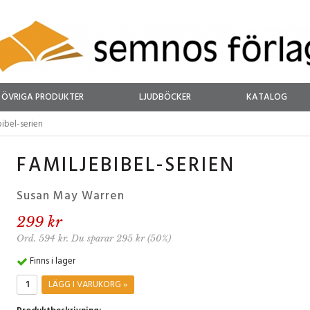
ÖVRIGA PRODUKTER
LJUDBÖCKER
KATALOG
bibel-serien
FAMILJEBIBEL-SERIEN
Susan May Warren
299 kr
Ord. 594 kr. Du sparar 295 kr (50%)
Finns i lager
LÄGG I VARUKORG »