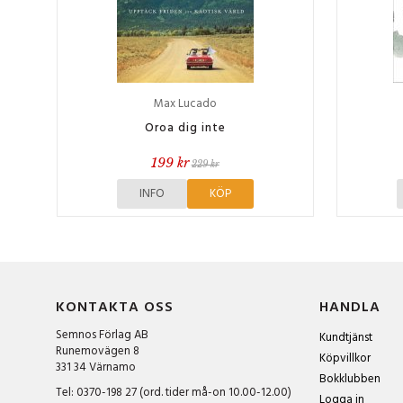
Max Lucado
Oroa dig inte
199 kr
229 kr
INFO
KÖP
KONTAKTA OSS
HANDLA
Semnos Förlag AB
Kundtjänst
Runemovägen 8
Köpvillkor
331 34 Värnamo
Bokklubben
Tel: 0370-198 27 (ord. tider må-on 10.00-12.00)
Logga in