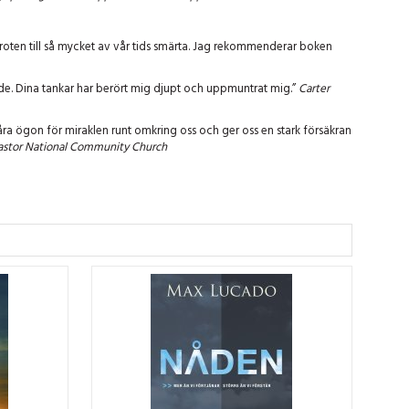
roten till så mycket av vår tids smärta. Jag rekommenderar boken
talade. Dina tankar har berört mig djupt och uppmuntrat mig.”
Carter
åra ögon för miraklen runt omkring oss och ger oss en stark försäkran
 pastor National Community Church