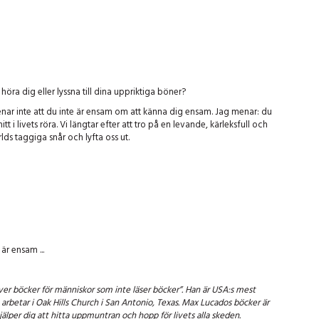
öra dig eller lyssna till dina uppriktiga böner?
enar inte att du inte är ensam om att känna dig ensam. Jag menar: du
 i livets röra. Vi längtar efter att tro på en levande, kärleksfull och
ds taggiga snår och lyfta oss ut.
är ensam ...
iver böcker för människor som inte läser böcker”. Han är USA:s mest
 arbetar i Oak Hills Church i San Antonio, Texas. Max Lucados böcker är
lper dig att hitta uppmuntran och hopp för livets alla skeden.