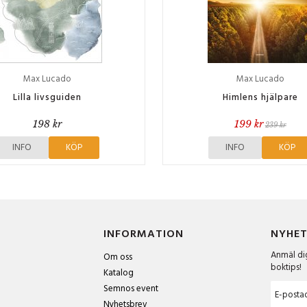
Max Lucado
Max Lucado
Lilla livsguiden
Himlens hjälpare
198 kr
199 kr
239 kr
INFO
KÖP
INFO
KÖP
INFORMATION
NYHET
Anmäl dig
Om oss
boktips!
Katalog
Semnos event
Nyhetsbrev