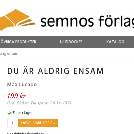
ÖVRIGA PRODUKTER
LJUDBÖCKER
KATALOG
ldrig ensam
DU ÄR ALDRIG ENSAM
Max Lucado
199 kr
Ord. 229 kr. Du sparar 30 kr (13%)
Finns i lager
LÄGG I VARUKORG »