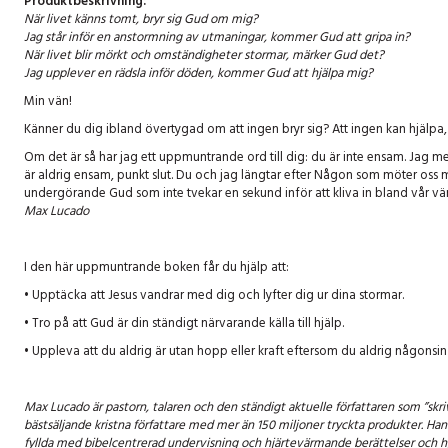
Produktbeskrivning:
När livet känns tomt, bryr sig Gud om mig?
Jag står inför en anstormning av utmaningar, kommer Gud att gripa in?
När livet blir mörkt och omständigheter stormar, märker Gud det?
Jag upplever en rädsla inför döden, kommer Gud att hjälpa mig?
Min vän!
Känner du dig ibland övertygad om att ingen bryr sig? Att ingen kan hjälpa, h
Om det är så har jag ett uppmuntrande ord till dig: du är inte ensam. Jag m
är aldrig ensam, punkt slut. Du och jag längtar efter Någon som möter oss mitt
undergörande Gud som inte tvekar en sekund inför att kliva in bland vår värl
Max Lucado
I den här uppmuntrande boken får du hjälp att:
• Upptäcka att Jesus vandrar med dig och lyfter dig ur dina stormar.
• Tro på att Gud är din ständigt närvarande källa till hjälp.
• Uppleva att du aldrig är utan hopp eller kraft eftersom du aldrig någonsin 
Max Lucado är pastorn, talaren och den ständigt aktuelle författaren som ”skr
bästsäljande kristna författare med mer än 150 miljoner tryckta produkter. Han
fyllda med bibelcentrerad undervisning och hjärtevärmande berättelser och hjä