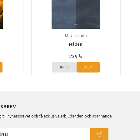
Max Lucado
Nåden
239 kr
INFO
KÖP
SBREV
 till nyhetsbrevet och få exklusiva erbjudanden och spännande