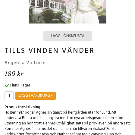
LÄGG I ÖNSKELISTA
TILLS VINDEN VÄNDER
Angelica Victorin
189 kr
Finns i lager
LÄGG I VARUKORG »
Produktbeskrivning:
Hösten 1917 börjar Agnes sin tjänst på herrgården utanför Lund. Att
undervisa Beata och ha att göra med sin nya arbetsgivare blir en större
utmaning än hon trott. Hennes uthållighet sätts på prov även på andra sätt.
Kommer Agnes finna modet och tilliten när tillvaron skakas? Första
världskriget fortsätter rasa och Nathanael har tagit värvning. Han och