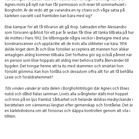
Agnes möts på nytt när han får permission och reser till sommarhuset i
Borgholm. Är de redo att ge varandra en ny chans och våga satsa på
kärleken oavsett vad framtiden kan bära med sig?
Elise kämpar för att få tillvaron att gå ihop. Saknaden efter Alessandro
som försvann spårlöst för ett par år sedan får Elise att tänka tillbaka på hur
de möttes i Paris 1912. De tillbringade några veckor i Bretagne med sina
konstnärsvänner och upptäckte att de trots alla olikheter var kära. 1914
skilde kriget dem åt och Elise försöker acceptera att mannen hon älskar
antagligen aldrig kommer tillbaka. Det förflutna gör sig också påmint när
en person som Elise hoppats att aldrig mer behöva träffa återvänder till
bygden. Det tvingar henne att ta itu med skammen och smärtan hon
försökt glömma. Kan hon förlåta och dessutom offra allt för att få behålla
Lexie och föräldrahemmet?
Tills vinden vänder
är sista delen i Borgholmtrilogin där Agnes och Elises
nutid och dåtid flätas samman. Livets alla svårigheter ställs mot hoppet
och tron på en ljus framtid. Sårbarhet och helande skildras medryckande i
berättelsen om vännernas längtan efter gemenskap och förståelse. Det är
en kärlekshistoria om att försonas och släppa kontrollen genom att vila i
tilliten.