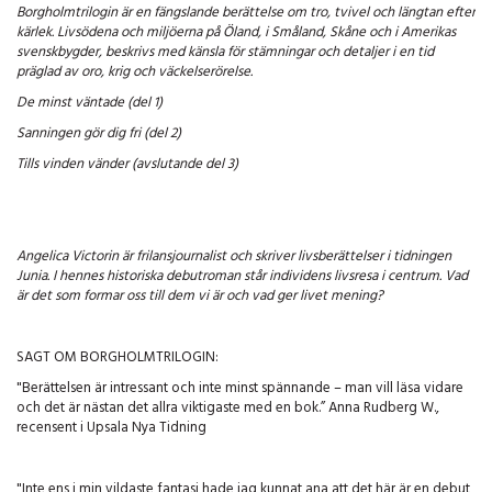
Borgholmtrilogin är en fängslande berättelse om tro, tvivel och längtan efter
kärlek. Livsödena och miljöerna på Öland, i Småland, Skåne och i Amerikas
svenskbygder, beskrivs med känsla för stämningar och detaljer i en tid
präglad av oro, krig och väckelserörelse.
De minst väntade (del 1)
Sanningen gör dig fri (del 2)
Tills vinden vänder (avslutande del 3)
Angelica Victorin är frilansjournalist och skriver livsberättelser i tidningen
Junia. I hennes historiska debutroman står individens livsresa i centrum. Vad
är det som formar oss till dem vi är och vad ger livet mening?
SAGT OM BORGHOLMTRILOGIN:
"Berättelsen är intressant och inte minst spännande – man vill läsa vidare
och det är nästan det allra viktigaste med en bok.” Anna Rudberg W.,
recensent i Upsala Nya Tidning
"Inte ens i min vildaste fantasi hade jag kunnat ana att det här är en debut