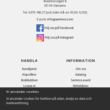
Runemovägen 8
331 34 Värnamo
Tel: 0370-198 27 (ord. tider må-on 10.00-12.00)
E-post:
info@semnos.com
Följ oss på Facebook
Följ oss på Instagram
HANDLA
INFORMATION
Kundtjänst
Om oss
Köpvillkor
Katalog
Bokklubben
Semnos event
Logga in
Nyhetsbrev
Om cookies
Vi använder cookies
Vi använder cookies för funktion på sidan, analys av data och
marknadsföring.
NYHETSBREV