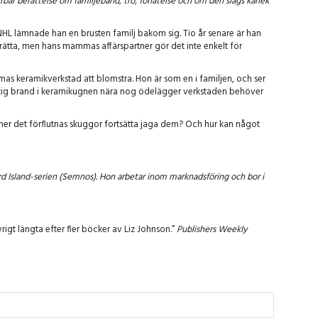
bar berättelse om familjeband, tro, förlåtelse och om den slags kärlek
 NHL lämnade han en brusten familj bakom sig. Tio år senare är han
 tillrätta, men hans mammas affärspartner gör det inte enkelt för
mas keramikverkstad att blomstra. Hon är som en i familjen, och ser
ftig brand i keramikugnen nära nog ödelägger verkstaden behöver
mmer det förflutnas skuggor fortsätta jaga dem? Och hur kan något
ward Island-serien (Semnos). Hon arbetar inom marknadsföring och bor i
rigt längta efter fler böcker av Liz Johnson.”
Publishers Weekly