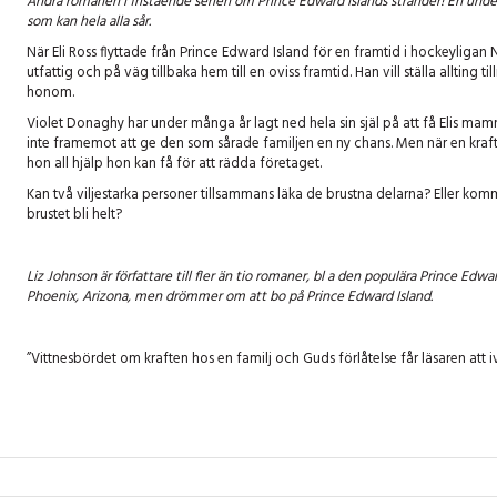
Andra romanen i fristående serien om Prince Edward Islands stränder! En under
som kan hela alla sår.
När Eli Ross flyttade från Prince Edward Island för en framtid i hockeyligan
utfattig och på väg tillbaka hem till en oviss framtid. Han vill ställa allting
honom.
Violet Donaghy har under många år lagt ned hela sin själ på att få Elis mam
inte framemot att ge den som sårade familjen en ny chans. Men när en kra
hon all hjälp hon kan få för att rädda företaget.
Kan två viljestarka personer tillsammans läka de brustna delarna? Eller ko
brustet bli helt?
Liz Johnson är författare till fler än tio romaner, bl a den populära Prince Ed
Phoenix, Arizona, men drömmer om att bo på Prince Edward Island.
”Vittnesbördet om kraften hos en familj och Guds förlåtelse får läsaren att iv