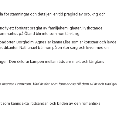
för stämningar och detaljer i en tid präglad av oro, krig och
fly ett förflutet präglat av familjehemligheter, livshotande
sommarhus på Öland blir inte som hon tänkt sig.
i badorten Borgholm. Agnes lär känna Elise som är konstnär och levde
e predikanten Nathanael bär hon på en stor sorg och lever med en
nningen. Den skildrar kampen mellan rädslans makt och längtans
ns livsresa i centrum. Vad är det som formar oss till dem vi är och vad ger
ågot som känns äkta i tidsandan och bilden av den romantiska