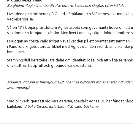
Produktbeskrivning:
Borgholmtrilogin är en berättelse om tro, tvivel och längtan efter kärlek.
Livsödena och miljöerna på Öland, i Småland och Skåne beskrivs med känsla 
väckelserörelse.
Våren 1917 börjar prästdottern Agnes arbeta som guvernant i hopp om att und
sjukdom och förbjudna känslor. Men livet i den olyckliga doktorsfamiljens 
I skuggan av första världskriget vävs livsöden på ett oväntat sätt samman 
i Paris före krigets utbrott. I likhet med Agnes och den svensk-amerikansk
hemlighet.
Stämningsfull berättelse i tre delar om identitet, ideal och att våga se sa
drivkraft, en hoppfull och gripande kärlekshistoria.
Angelica Victorin är frilansjournalist. I hennes historiska romaner står individe
livet mening?
"Jag blir verkligen fäst vid karaktärerna, speciellt Agnes. Du har fångat n
kärleken."
Vibeke Olsson, författare till Bricken-böckerna