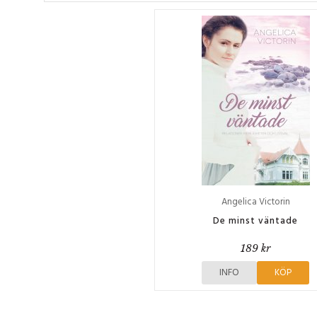
Angelica Victorin
De minst väntade
189 kr
INFO
KÖP