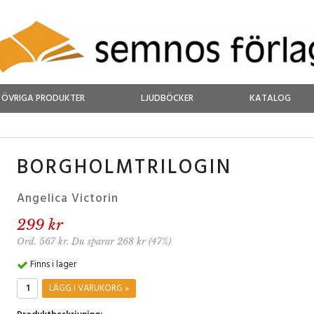
ÖVRIGA PRODUKTER
LJUDBÖCKER
KATALOG
BORGHOLMTRILOGIN
Angelica Victorin
299 kr
Ord. 567 kr. Du sparar 268 kr (47%)
Finns i lager
LÄGG I VARUKORG »