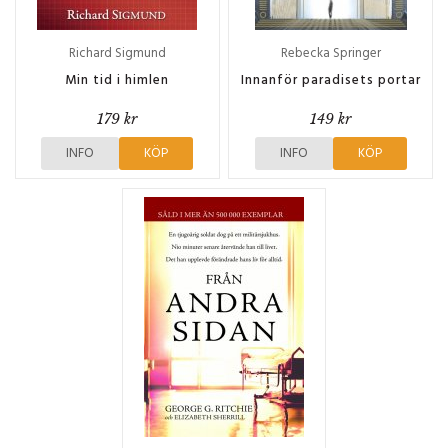
Richard Sigmund
Rebecka Springer
Min tid i himlen
Innanför paradisets portar
179 kr
149 kr
INFO
KÖP
INFO
KÖP