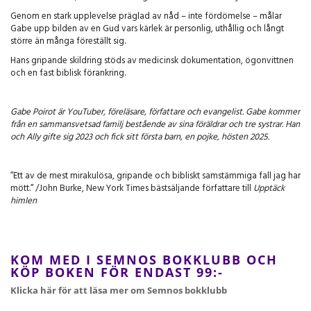
Genom en stark upplevelse präglad av nåd – inte fördömelse – målar
Gabe upp bilden av en Gud vars kärlek är personlig, uthållig och långt
större än många föreställt sig.
Hans gripande skildring stöds av medicinsk dokumentation, ögonvittnen
och en fast biblisk förankring.
Gabe Poirot är YouTuber, föreläsare, författare och evangelist. Gabe kommer
från en samman­svetsad familj bestående av sina föräldrar och tre systrar. Han
och Ally gifte sig 2023 och fick sitt första barn, en pojke, hösten 2025.
”Ett av de mest mirakulösa, gripande och bibliskt samstämmiga fall jag har
mött.” /John Burke, New York Times bästsäljande författare till
Upptäck
himlen
KOM MED I SEMNOS BOKKLUBB OCH
KÖP BOKEN FÖR ENDAST 99:-
Klicka här för att läsa mer om Semnos bokklubb