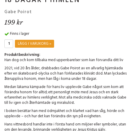
18 DAGAR I HIMLEN
Gabe Poirot
199 kr
Finns i lager
LÄGG I VARUKORG »
Produktbeskrivning:
Han dog och kom tillbaka med uppenbarelser som kan förvandla ditt liv
2021, vid 20 års ålder, drabbades Gabe Poirot av en allvarlig hjärnskada
efter en skateboard-olycka och han förklarades kliniskt död. Man lyckades
återuppliva honom, men han låg i koma under 18 dagar.
Medan läkarna kämpade för hans liv upplevde Gabe något som kom att
förändra honom för alltid; ett personligt möte med Jesus och en stark
erfarenhet av himlens verklighet. Mot alla medicinska odds vaknade Gabe
till liv igen och återhämtade sig mirakulöst.
I boken berättar han med ödmjukhet och klarhet vad han såg, hörde och
upplevde – och hur det kan förändra din syn på evigheten.
Hans vittnesbörd handlar inte i första hand om miljöer eller symboler, utan
om den levande, brinnande verkligheten av Jesus Kristus själv.