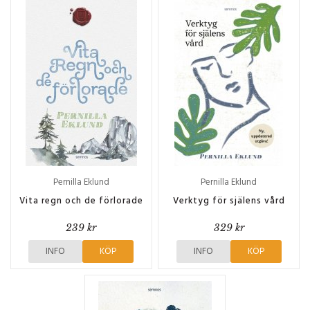
Pernilla Eklund
Pernilla Eklund
Vita regn och de förlorade
Verktyg för själens vård
239 kr
329 kr
INFO
KÖP
INFO
KÖP