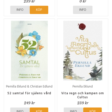
239 kr
0 kr
INFO
KÖP
INFO
Pernilla Eklund & Christian Edlund
Pernilla Eklund
52 samtal för själens vård
Vita regn och kampen om
Cultus
249 kr
239 kr
INFO
KÖP
INFO
KÖP