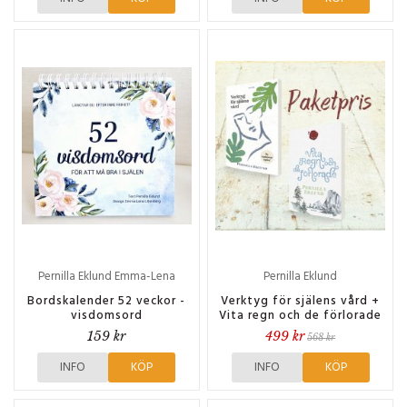
Pernilla Eklund Emma-Lena
Pernilla Eklund
Liljenberg
Bordskalender 52 veckor -
Verktyg för själens vård +
visdomsord
Vita regn och de förlorade
159 kr
499 kr
568 kr
INFO
KÖP
INFO
KÖP