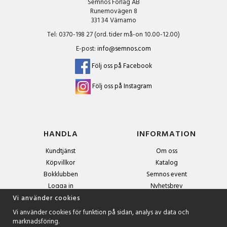
Semnos Förlag AB
Runemovägen 8
331 34 Värnamo
Tel: 0370-198 27 (ord. tider må-on 10.00-12.00)
E-post:
info@semnos.com
Följ oss på Facebook
Följ oss på Instagram
HANDLA
INFORMATION
Kundtjänst
Om oss
Köpvillkor
Katalog
Bokklubben
Semnos event
Logga in
Nyhetsbrev
Om cookies
Vi använder cookies
Vi använder cookies för funktion på sidan, analys av data och
marknadsföring.
NYHETSBREV