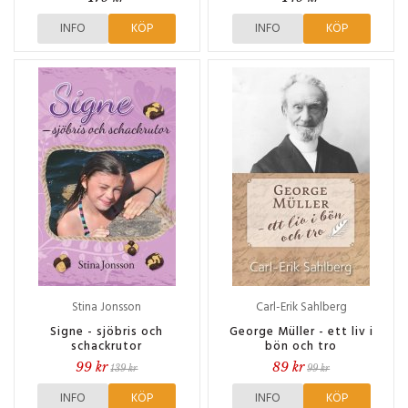
INFO
KÖP
INFO
KÖP
Stina Jonsson
Carl-Erik Sahlberg
Signe - sjöbris och
George Müller - ett liv i
schackrutor
bön och tro
99 kr
89 kr
139 kr
99 kr
INFO
KÖP
INFO
KÖP