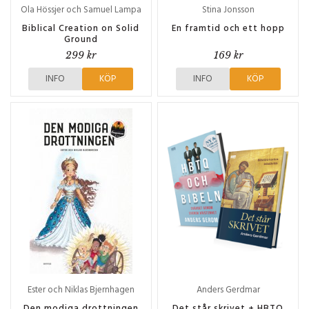
Ola Hössjer och Samuel Lampa
Stina Jonsson
Biblical Creation on Solid
En framtid och ett hopp
Ground
299 kr
169 kr
INFO
KÖP
INFO
KÖP
Ester och Niklas Bjernhagen
Anders Gerdmar
Den modiga drottningen
Det står skrivet + HBTQ