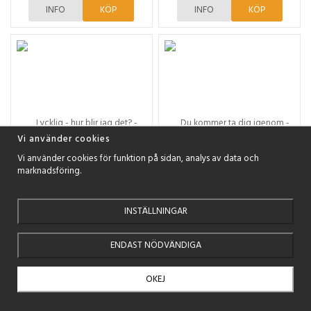
INFO
KÖP
INFO
KÖP
Vi använder cookies
Vi använder cookies för funktion på sidan, analys av data och
marknadsföring.
INSTÄLLNINGAR
Alf B Svensson
Max Lucado
Lycklig - hur blir jag det? -
Du kommer ta dig igenom -
ENDAST NÖDVÄNDIGA
LJUDBOK
LJUDBOK
0 kr
0 kr
OKEJ
INFO
INFO