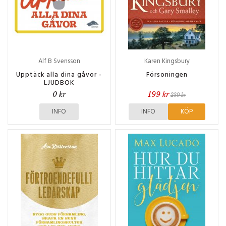
Alf B Svensson
Karen Kingsbury
Upptäck alla dina gåvor -
Försoningen
LJUDBOK
0 kr
199 kr
239 kr
INFO
INFO
KÖP