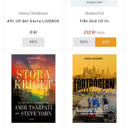
Hanna Christenson
Markus Frid
Allt till det bästa LJUDBOK
Från död till liv
0 kr
152 kr
169 kr
INFO
INFO
KÖP