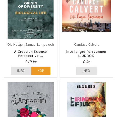
Ola Hössjer, Samuel Lampa och
Candace Calvert
Göran Schmidt
A Creation Science
Inte längre försvunnen
Perspective ...
LJUDBOK
249 kr
0 kr
INFO
KÖP
INFO