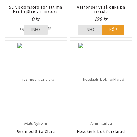
52 visdomsord för att må
Varför ser vi så olika på
bra i själen - LJUDBOK
Israel?
0 kr
199 kr
INFO
INFO
KÖP
Mats Nyholm
Amir Tsarfati
Res med S:ta Clara
Hesekiels bok förklarad