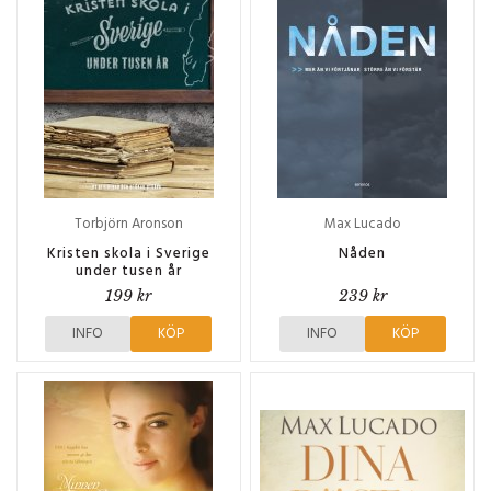
Torbjörn Aronson
Max Lucado
Kristen skola i Sverige
Nåden
under tusen år
199 kr
239 kr
INFO
KÖP
INFO
KÖP