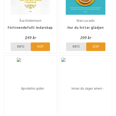
Åsa Kristensson
Max Lucado
Förtroendefullt ledarskap
Hur du hittar glädjen
249 kr
199 kr
INFO
KÖP
INFO
KÖP