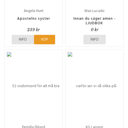
Angela Hunt
Max Lucado
Apostelns syster
Innan du säger amen -
LJUDBOK
239 kr
0 kr
INFO
KÖP
INFO
Pernilla Eklund
KG Larsson