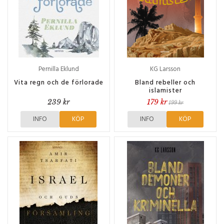
Pernilla Eklund
KG Larsson
Vita regn och de förlorade
Bland rebeller och
islamister
239 kr
179 kr
199 kr
INFO
KÖP
INFO
KÖP