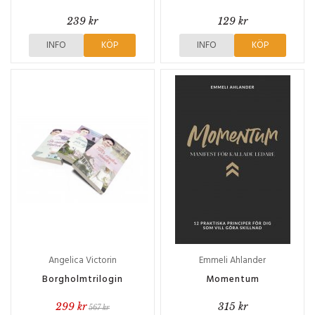
239 kr
129 kr
INFO
KÖP
INFO
KÖP
Angelica Victorin
Emmeli Ahlander
Borgholmtrilogin
Momentum
299 kr
315 kr
567 kr