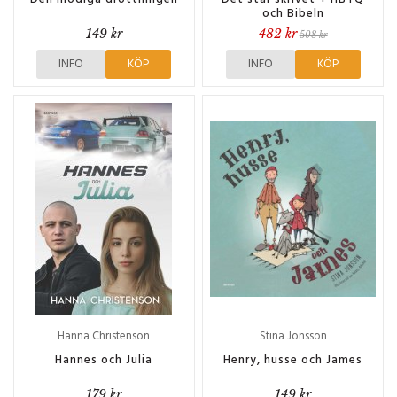
och Bibeln
149 kr
482 kr
508 kr
INFO
KÖP
INFO
KÖP
Hanna Christenson
Stina Jonsson
Hannes och Julia
Henry, husse och James
179 kr
149 kr