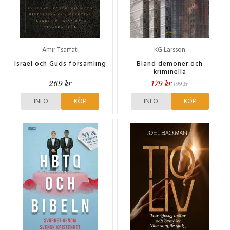
Amir Tsarfati
KG Larsson
Israel och Guds församling
Bland demoner och
kriminella
269 kr
179 kr
199 kr
INFO
KÖP
INFO
KÖP