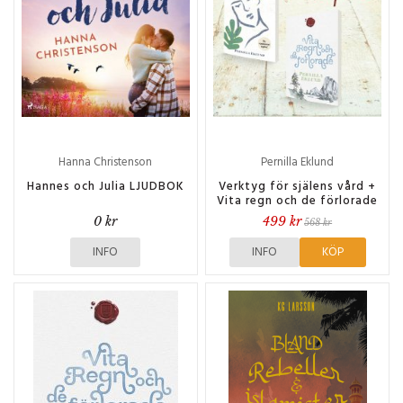
Hanna Christenson
Pernilla Eklund
Hannes och Julia LJUDBOK
Verktyg för själens vård +
Vita regn och de förlorade
0 kr
499 kr
568 kr
INFO
INFO
KÖP