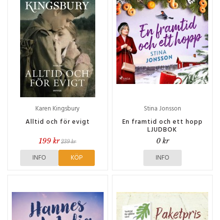
Karen Kingsbury
Stina Jonsson
Alltid och för evigt
En framtid och ett hopp
LJUDBOK
199 kr
0 kr
239 kr
INFO
KÖP
INFO