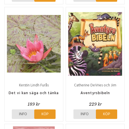
Kerstin Lindh Furås
Catherine DeVries och Jim
Madsen
Det vi kan säga och tänka
Äventyrsbibeln
189 kr
229 kr
INFO
KÖP
INFO
KÖP