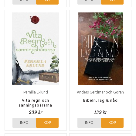
Pernilla Eklund
Anders Gerdmar och Göran
Lennartsson
Vita regn och
Bibeln, lag & nåd
sanningsbärarna
239 kr
139 kr
INFO
KÖP
INFO
KÖP