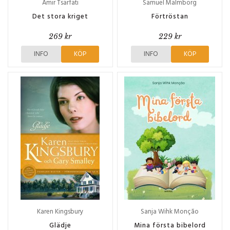
Amir Tsarfati
Samuel Malmborg
Det stora kriget
Förtröstan
269 kr
229 kr
INFO
KÖP
INFO
KÖP
Karen Kingsbury
Sanja Wihk Monção
Glädje
Mina första bibelord