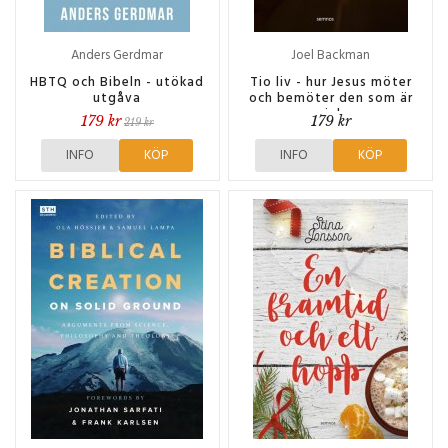
Anders Gerdmar
Joel Backman
HBTQ och Bibeln - utökad
Tio liv - hur Jesus möter
utgåva
och bemöter den som är
sjuk
179 kr
179 kr
219 kr
INFO
KÖP
INFO
KÖP