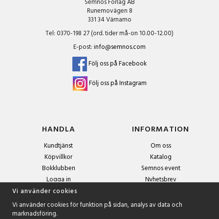
Semnos Förlag AB
Runemovägen 8
331 34 Värnamo
Tel: 0370-198 27 (ord. tider må-on 10.00-12.00)
E-post:
info@semnos.com
Följ oss på Facebook
Följ oss på Instagram
HANDLA
INFORMATION
Kundtjänst
Om oss
Köpvillkor
Katalog
Bokklubben
Semnos event
Logga in
Nyhetsbrev
Om cookies
Vi använder cookies
Vi använder cookies för funktion på sidan, analys av data och
marknadsföring.
NYHETSBREV