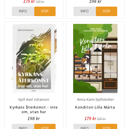
179 kr
198 kr
198 kr
INFO
KÖP
INFO
KÖP
Kjell Axel Johanson
Anna-Karin Kjellsdotter
Johansson
Kyrkans återkomst - inte
Konditori Lilla Märta
om, utan hur
198 kr
179 kr
229 kr
INFO
KÖP
INFO
KÖP