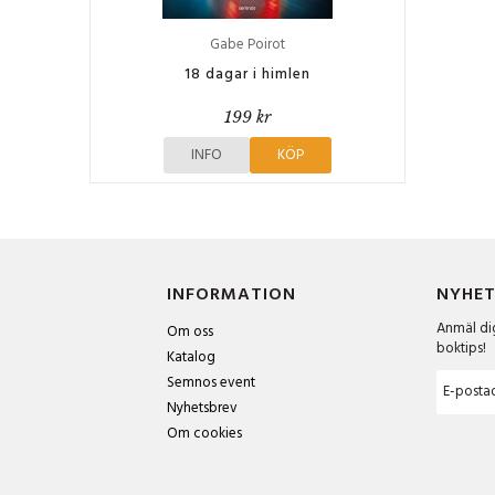
Gabe Poirot
18 dagar i himlen
199 kr
INFO
KÖP
INFORMATION
NYHET
Anmäl dig
Om oss
boktips!
Katalog
Semnos event
Nyhetsbrev
Om cookies