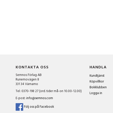
KONTAKTA OSS
HANDLA
Semnos Förlag AB
Kundtjänst
Runemovägen 8
Köpvillkor
331 34 Värnamo
Bokklubben
Tel: 0370-198 27 (ord. tider må-on 10.00-12.00)
Logga in
E-post:
info@semnos.com
Följ oss på Facebook