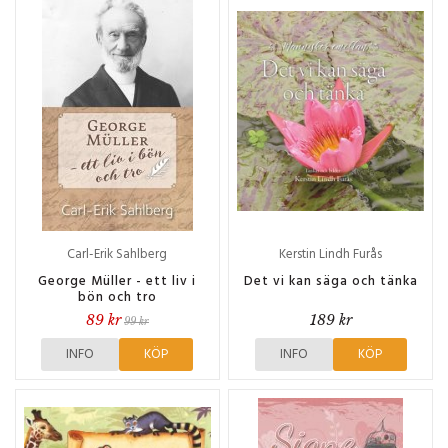
Carl-Erik Sahlberg
Kerstin Lindh Furås
George Müller - ett liv i
Det vi kan säga och tänka
bön och tro
89 kr
189 kr
99 kr
INFO
KÖP
INFO
KÖP