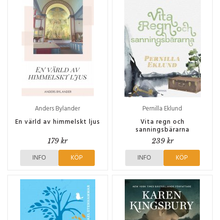
Anders Bylander
Pernilla Eklund
En värld av himmelskt ljus
Vita regn och
sanningsbärarna
179 kr
239 kr
INFO
KÖP
INFO
KÖP