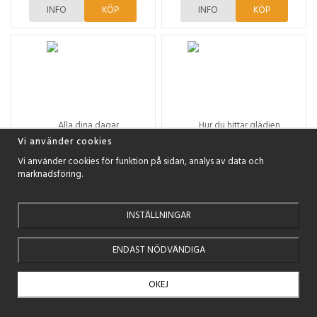
INFO
KÖP
INFO
KÖP
Vi använder cookies
Vi använder cookies för funktion på sidan, analys av data och
marknadsföring.
INSTÄLLNINGAR
Malin Wennerhult
Max Lucado
Alla dina dagar
Hur du hittar glädjen
ENDAST NÖDVÄNDIGA
199 kr
199 kr
OKEJ
INFO
KÖP
INFO
KÖP