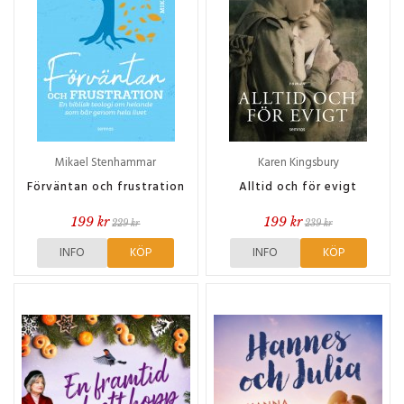
Mikael Stenhammar
Karen Kingsbury
Förväntan och frustration
Alltid och för evigt
199 kr
199 kr
229 kr
239 kr
INFO
KÖP
INFO
KÖP