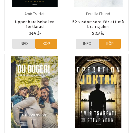
Amir Tsarfati
Pernilla Eklund
Uppenbarelseboken
52 visdomsord för att må
förklarad
bra i själen
249 kr
229 kr
INFO
KÖP
INFO
KÖP