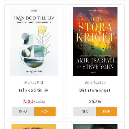
Markus Frid
Amir Tsarfati
Från död till liv
Det stora kriget
152 kr
269 kr
169 kr
INFO
KÖP
INFO
KÖP