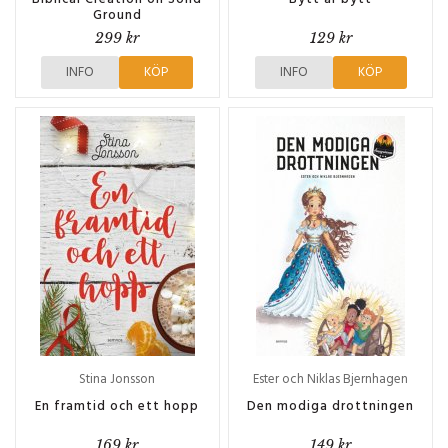
Ground
299 kr
129 kr
INFO
KÖP
INFO
KÖP
Stina Jonsson
Ester och Niklas Bjernhagen
En framtid och ett hopp
Den modiga drottningen
169 kr
149 kr