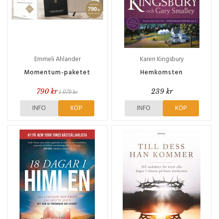
Emmeli Ahlander
Karen Kingsbury
Momentum-paketet
Hemkomsten
790 kr
239 kr
1 079 kr
INFO
KÖP
INFO
KÖP