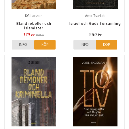
KG Larsson
Amir Tsarfati
Bland rebeller och
Israel och Guds församling
islamister
179 kr
269 kr
199 kr
INFO
KÖP
INFO
KÖP