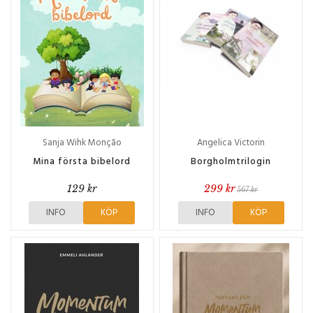
Sanja Wihk Monção
Angelica Victorin
Mina första bibelord
Borgholmtrilogin
129 kr
299 kr
567 kr
INFO
KÖP
INFO
KÖP