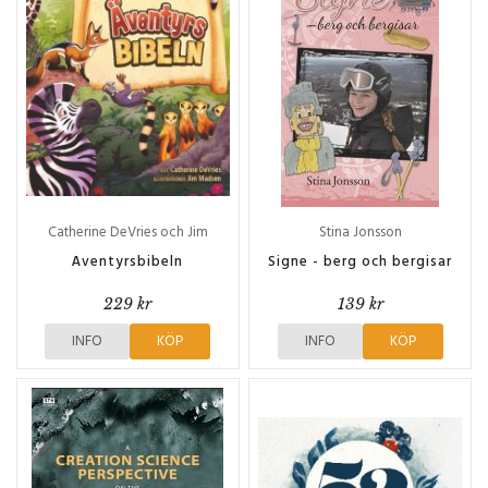
Catherine DeVries och Jim
Stina Jonsson
Madsen
Äventyrsbibeln
Signe - berg och bergisar
229 kr
139 kr
INFO
KÖP
INFO
KÖP