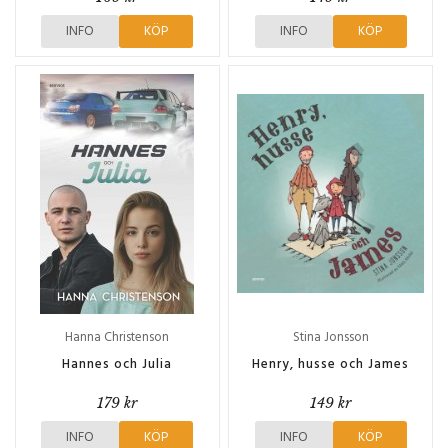
INFO
KÖP
INFO
KÖP
Hanna Christenson
Stina Jonsson
Hannes och Julia
Henry, husse och James
179 kr
149 kr
INFO
KÖP
INFO
KÖP