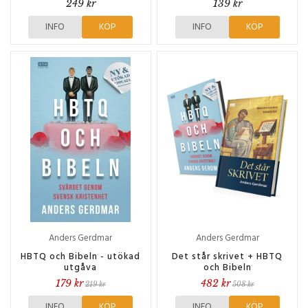
249 kr
139 kr
INFO
KÖP
INFO
KÖP
Anders Gerdmar
Anders Gerdmar
HBTQ och Bibeln - utökad
Det står skrivet + HBTQ
utgåva
och Bibeln
179 kr
482 kr
219 kr
508 kr
INFO
KÖP
INFO
KÖP