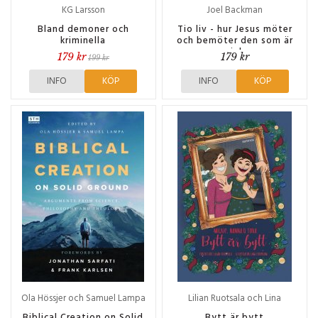
KG Larsson
Joel Backman
Bland demoner och
Tio liv - hur Jesus möter
kriminella
och bemöter den som är
sjuk
179 kr
179 kr
199 kr
INFO
KÖP
INFO
KÖP
Ola Hössjer och Samuel Lampa
Lilian Ruotsala och Lina
Forsblom
Biblical Creation on Solid
Bytt är bytt