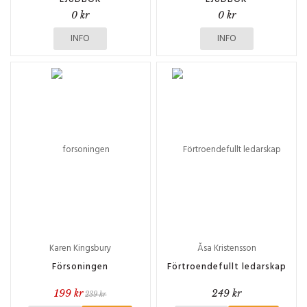
0 kr
0 kr
INFO
INFO
Karen Kingsbury
Åsa Kristensson
Försoningen
Förtroendefullt ledarskap
199 kr
249 kr
239 kr