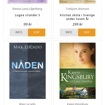
Emma-Lena Liljenberg
Torbjörn Aronson
Lugna stunder 3
Kristen skola i Sverige
under tusen år
99 kr
199 kr
INFO
KÖP
INFO
KÖP
Max Lucado
Karen Kingsbury