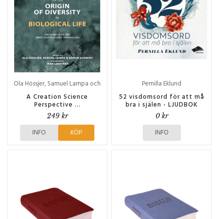
Ola Hössjer, Samuel Lampa och
Pernilla Eklund
Göran Schmidt
A Creation Science
52 visdomsord för att må
Perspective ...
bra i själen - LJUDBOK
249 kr
0 kr
INFO
KÖP
INFO