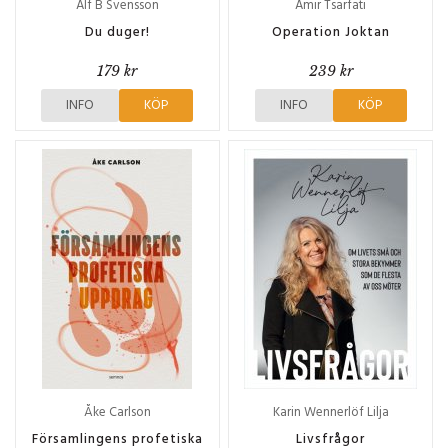
Alf B Svensson
Amir Tsarfati
Du duger!
Operation Joktan
179 kr
239 kr
INFO
KÖP
INFO
KÖP
Åke Carlson
Karin Wennerlöf Lilja
Församlingens profetiska
Livsfrågor