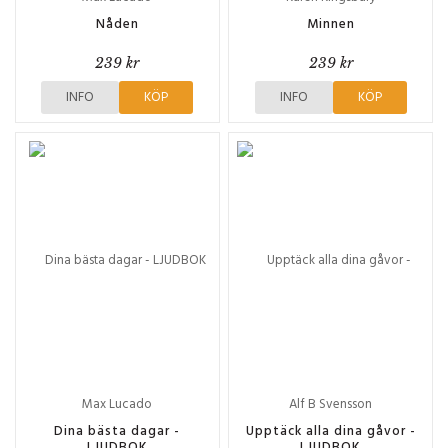
Nåden
Minnen
239 kr
239 kr
INFO
KÖP
INFO
KÖP
Max Lucado
Alf B Svensson
Dina bästa dagar -
Upptäck alla dina gåvor -
LJUDBOK
LJUDBOK