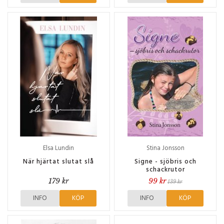
Elsa Lundin
Stina Jonsson
När hjärtat slutat slå
Signe - sjöbris och
schackrutor
179 kr
99 kr
139 kr
INFO
KÖP
INFO
KÖP